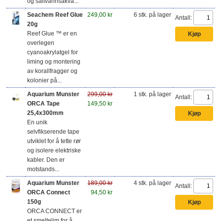
og saltvannsakva...
Seachem Reef Glue
249,00 kr
6 stk. på lager
Antall:
20g
Reef Glue ™ er en
overlegen
cyanoakrylatgel for
liming og montering
av korallfragger og
kolonier på...
Aquarium Munster
299,00 kr
1 stk. på lager
Antall:
ORCA Tape
149,50 kr
25,4x300mm
En unik
selvfikserende tape
utviklet for å tette rør
og isolere elektriske
kabler. Den er
motstands...
Aquarium Munster
189,00 kr
4 stk. på lager
Antall:
ORCA Connect
94,50 kr
150g
ORCA CONNECT er
et smeltelim for å