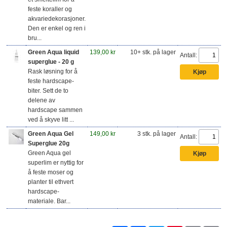
feste koraller og
akvariedekorasjoner.
Den er enkel og ren i
bru...
Green Aqua liquid
139,00 kr
10+ stk. på lager
Antall:
superglue - 20 g
Rask løsning for å
feste hardscape-
biter. Sett de to
delene av
hardscape sammen
ved å skyve litt ...
Green Aqua Gel
149,00 kr
3 stk. på lager
Antall:
Superglue 20g
Green Aqua gel
superlim er nyttig for
å feste moser og
planter til ethvert
hardscape-
materiale. Bar...