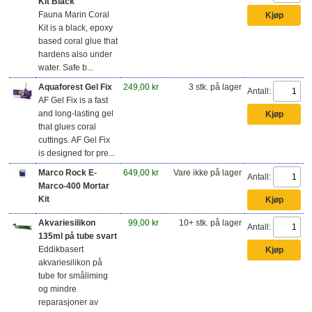
Kit Black
Fauna Marin Coral
Kit is a black, epoxy
based coral glue that
hardens also under
water. Safe b...
Aquaforest Gel Fix
249,00 kr
3 stk. på lager
Antall:
AF Gel Fix is a fast
and long-lasting gel
that glues coral
cuttings. AF Gel Fix
is designed for pre...
Marco Rock E-
649,00 kr
Vare ikke på lager
Antall:
Marco-400 Mortar
Kit
Akvariesilikon
99,00 kr
10+ stk. på lager
Antall:
135ml på tube svart
Eddikbasert
akvariesilikon på
tube for småliming
og mindre
reparasjoner av