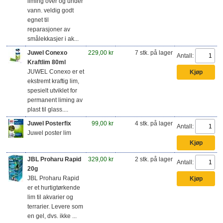
liming over og under
vann. veldig godt
egnet til
reparasjoner av
smålekkasjer i ak...
Juwel Conexo
229,00 kr
7 stk. på lager
Antall:
Kraftlim 80ml
JUWEL Conexo er et
ekstremt kraftig lim,
spesielt utviklet for
permanent liming av
plast til glass....
Juwel Posterfix
99,00 kr
4 stk. på lager
Antall:
Juwel poster lim
JBL Proharu Rapid
329,00 kr
2 stk. på lager
Antall:
20g
JBL Proharu Rapid
er et hurtigtørkende
lim til akvarier og
terrarier. Levere som
en gel, dvs. ikke ...