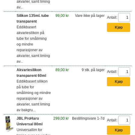
akvarier, samt liming
av...
Silikon 135ml. tube
99,00 kr
Vare ikke på lager
Antall:
transparent
Eddikbasert
akvariesilikon på
tube for småliming
og mindre
reparasjoner av
akvarier, samt liming
av...
Akvariesilikon
89,00 kr
9 stk. på lager
Antall:
transparent 60ml
Eddikbasert silikon
på tube for
småliming og mindre
reparasjoner av
akvarier, samt liming
av bakgru...
JBL ProHaru
299,00 kr
Bestillingsvare 1-7d
Antall:
Universal 80ml
Universallim for