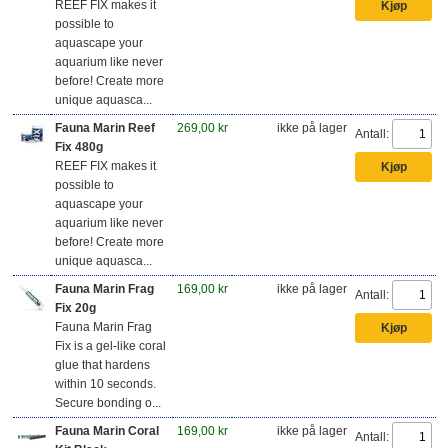
REEF FIX makes it
possible to
aquascape your
aquarium like never
before! Create more
unique aquasca...
Fauna Marin Reef
269,00 kr
ikke på lager
Antall:
Fix 480g
REEF FIX makes it
possible to
aquascape your
aquarium like never
before! Create more
unique aquasca...
Fauna Marin Frag
169,00 kr
ikke på lager
Antall:
Fix 20g
Fauna Marin Frag
Fix is a gel-like coral
glue that hardens
within 10 seconds.
Secure bonding o...
Fauna Marin Coral
169,00 kr
ikke på lager
Antall: