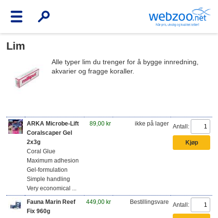
Lim
Alle typer lim du trenger for å bygge innredning,
akvarier og fragge koraller.
ARKA Microbe-Lift
89,00 kr
ikke på lager
Antall:
Coralscaper Gel
2x3g
Coral Glue
Maximum adhesion
Gel-formulation
Simple handling
Very economical ...
Fauna Marin Reef
449,00 kr
Bestillingsvare
Antall:
Fix 960g