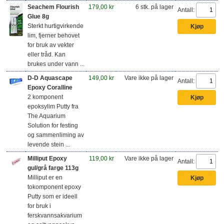
Seachem Flourish
179,00 kr
6 stk. på lager
Antall:
Glue 8g
Sterkt hurtigvirkende
lim, fjerner behovet
for bruk av vekter
eller tråd. Kan
brukes under vann ...
D-D Aquascape
149,00 kr
Vare ikke på lager
Antall:
Epoxy Coralline
2 komponent
epoksylim Putty fra
The Aquarium
Solution for festing
og sammenliming av
levende stein ...
Milliput Epoxy
119,00 kr
Vare ikke på lager
Antall:
gul/grå farge 113g
Milliput er en
tokomponent epoxy
Putty som er ideell
for bruk i
ferskvannsakvarium