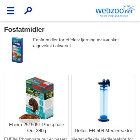
Fosfatmidler
Fosfatmidler for effektiv fjerning av uønsket
algevekst i akvariet.
Eheim 2515051 Phosphate
Out 390g
Deltec FR 509 Mediereaktor
EHEIM Phosphate out er basert
Meget effektiv Mediereaktor for