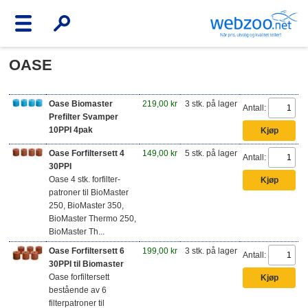
OASE
Oase Biomaster
219,00 kr
3 stk. på lager
Antall:
Prefilter Svamper
10PPI 4pak
Oase Forfiltersett 4
149,00 kr
5 stk. på lager
Antall:
30PPI
Oase 4 stk. forfilter-
patroner til BioMaster
250, BioMaster 350,
BioMaster Thermo 250,
BioMaster Th...
Oase Forfiltersett 6
199,00 kr
3 stk. på lager
Antall:
30PPI til Biomaster
Oase forfiltersett
bestående av 6
filterpatroner til