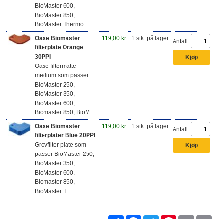
BioMaster 600,
BioMaster 850,
BioMaster Thermo...
Oase Biomaster
119,00 kr
1 stk. på lager
Antall:
filterplate Orange
30PPI
Oase filtermatte
medium som passer
BioMaster 250,
BioMaster 350,
BioMaster 600,
Biomaster 850, BioM...
Oase Biomaster
119,00 kr
1 stk. på lager
Antall:
filterplater Blue 20PPI
Grovfilter plate som
passer BioMaster 250,
BioMaster 350,
BioMaster 600,
Biomaster 850,
BioMaster T...
Share
Facebook
Twitter
Pinterest
Email
Pr