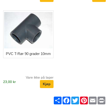
PVC T-Rør 90 grader 10mm
Vare ikke på lager
23,00 kr
Share
Facebook
Twitter
Pinterest
Email
Pr