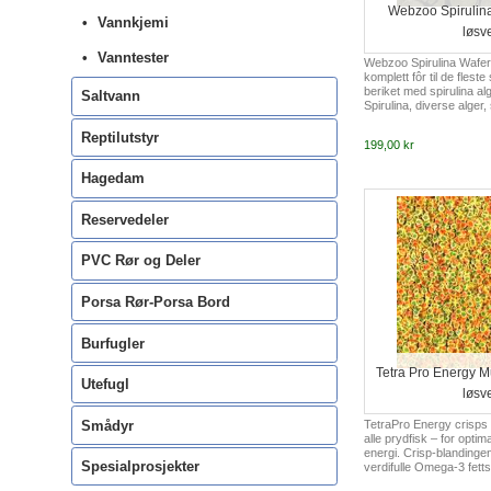
Webzoo Spirulin
Vannkjemi
løsv
Vanntester
Webzoo Spirulina Wafer
komplett fôr til de fleste
beriket med spirulina al
Saltvann
Spirulina, diverse alger, 
carotenoider, animalsk p
vitaminer og betaglukan
Reptilutstyr
199,00 kr
Hagedam
Reservedeler
PVC Rør og Deler
Porsa Rør-Porsa Bord
Burfugler
Tetra Pro Energy M
Utefugl
løsv
TetraPro Energy crisps e
Smådyr
alle prydfisk – for opti
energi. Crisp-blandingen 
Spesialprosjekter
verdifulle Omega-3 fett
energi. Naturlig protein