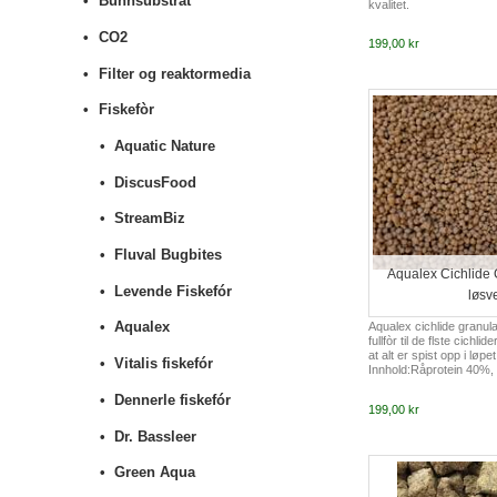
Bunnsubstrat
kvalitet.
CO2
199,00 kr
Filter og reaktormedia
Fiskefòr
Aquatic Nature
DiscusFood
StreamBiz
Fluval Bugbites
Aqualex Cichlide
Levende Fiskefór
løsv
Aqualex
Aqualex cichlide granula
fullfòr til de flste cichl
at alt er spist opp i løpe
Vitalis fiskefór
Innhold:Råprotein 40%, 
aske 8%, vanninnhold 1
Dennerle fiskefór
vitaminer. Granulat stø
199,00 kr
Inngredienser: fisk, ko
marine dyr og deres bip
Dr. Bassleer
vegetabilske produkter, 
Green Aqua