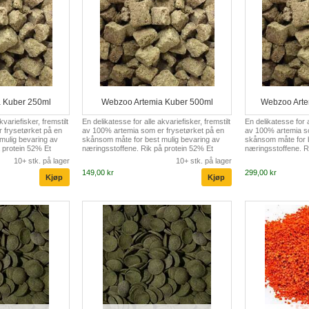
 Kuber 250ml
Webzoo Artemia Kuber 500ml
Webzoo Arte
kvariefisker, fremstilt
En delikatesse for alle akvariefisker, fremstilt
En delikatesse for a
 frysetørket på en
av 100% artemia som er frysetørket på en
av 100% artemia so
mulig bevaring av
skånsom måte for best mulig bevaring av
skånsom måte for b
 protein 52% Et
næringsstoffene. Rik på protein 52% Et
næringsstoffene. R
ødvendige
utmerket fôr der alle nødvendige
utmerket fôr der al
10+ stk. på lager
10+ stk. på lager
are på Ingen risiko
næringsstoffer er tatt vare på Ingen risiko
næringsstoffer er ta
149,00 kr
299,00 kr
dommer sammenlignet
for overføring av sykdommer sammenlignet
for overføring av
med levende fôr
med levende fôr