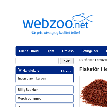
Ukens Tilbud
Hjem
Om oss
Betingelser
Du står her:
Ferskva
Fiskefôr i 
Handlekurv
Inkl mva
Ingen varer i kurven
BilligButikken
Merch og annet