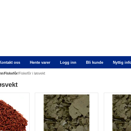
Kontakt oss
Hente varer
Logg inn
Bli kunde
Nyttig in
nn
/
Fiskefòr
/Fiskefôr i løsvekt
løsvekt