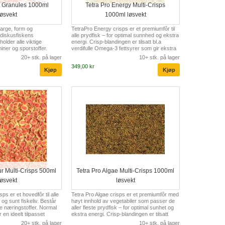
s Granules 1000ml
Tetra Pro Energy Multi-Crisps
løsvekt
1000ml løsvekt
 farge, form og
TetraPro Energy crisps er et premiumfôr til
 diskusfiskens
alle prydfisk – for optimal sunnhed og ekstra
lder alle viktige
energi. Crisp-blandingen er tilsatt bl.a
iner og sporstoffer.
verdifulle Omega-3 fettsyrer som gir ekstra
ilisert C-vitamin gir økt
energi. Naturlig protein fremmer en kraftig
20+ stk. på lager
10+ stk. på lager
emmer god tilvekst og
muskulatur. Gir ekstra energi og vekst.
349,00 kr
sykdommerr på grunn av
mmer trivsel, naturlig
vekst
ur Multi-Crisps 500ml
Tetra Pro Algae Multi-Crisps 1000ml
løsvekt
løsvekt
ps er et hovedfôr til alle
Tetra Pro Algae crisps er et premiumfôr med
t og sunt fiskeliv. Består
høyt innhold av vegetabiler som passer de
le næringstoffer. Normal
aller fleste prydfisk – for optimal sunhet og
 en ideelt tilpasset
ekstra energi. Crisp-blandingen er tilsatt
uelle fiskestørrelse.
bl.a.verdifulle Omega-3 fettsyrer, som gir
20+ stk. på lager
10+ stk. på lager