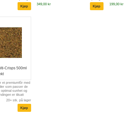
energi og vekst.
349,00 kr
199,00 kr
lti-Crisps 500ml
ekt
er et premiumfôr med
iler som passer de
or optimal sunhet og
dingen er tilsatt
fettsyrer, som gir
20+ stk. på lager
protein fremmer en
ekstra energi og