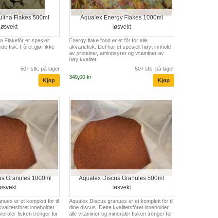
ulina Flakes 500ml
Aqualex Energy Flakes 1000ml
øsvekt
løsvekt
a Flakefôr er spesielt
Energy flake food er et fôr for alle
de fisk. Fòret gjør ikke
akvariefisk. Det har et spesielt høyt innhold
av proteiner, aminosyrer og vitaminer av
høy kvalitet.
50+ stk. på lager
50+ stk. på lager
349,00 kr
us Granules 1000ml
Aqualex Discus Granules 500ml
løsvekt
løsvekt
ues er et komplett fòr til
Aqualex Discus granues er et komplett fòr til
valitetsfòret inneholder
dine discus. Dette kvalitetsfòret inneholder
neraler fisken trenger for
alle vitaminer og mineraler fisken trenger for