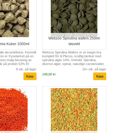
Webzoo Spirulina wafers 250ml
mia Kuber 1000ml
løsvekt
lle akvariefisker, fremstilt
Webzoo Spirulina Wafers er et meget bra
m er frysetørket på en
komplett fôr til Plecos, kraftig beriket med
est mulig bevaring av
spirulina alger 14%. Innhold: Spirulina,
ik på protein 52% Et
diverse alger, spinat, naturlige carotenoider,
le nødvendige
animalsk protein, mineraler, vitaminer og
8 stk. på lager
10+ stk. på lager
tt vare på Ingen risiko
betaglukan.
149,00 kr
 sykdommer sammenlignet