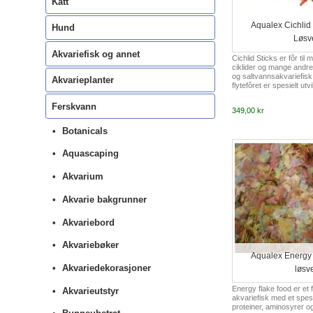
Katt
Aqualex Cichlid
Hund
Løsv
Akvariefisk og annet
Cichlid Sticks er fôr til
ciklider og mange andre
og saltvannsakvariefisk
Akvarieplanter
flytefôret er spesielt utv
fiskens farge og fremme 
immunforsvar.
Ferskvann
349,00 kr
Botanicals
Aquascaping
Akvarium
Akvarie bakgrunner
Akvariebord
Akvariebøker
Aqualex Energy
Akvariedekorasjoner
løsv
Energy flake food er et fl
Akvarieutstyr
akvariefisk med et spesi
proteiner, aminosyrer o