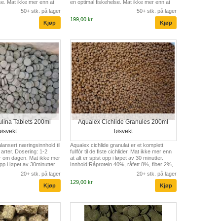
se. Mat ikke mer enn at
en optimal fiskehelse. Mat ikke mer enn at
øpet av 30minutter.
alt er spist opp i løpet av 30minutter.
50+ stk. på lager
50+ stk. på lager
emel,
Inngredienser: Sildemel,
199,00 kr
hvete, gjær,hvetegluten,
reker,mycoprotein,hvete, gjær,hvetegluten,
litt, hvitløk. Tilsetninger:
lakseolje,paprika,zeolitt, hvitløk. Tilsetninger:
D3, Vitamin E, Vitamin C,
Vitamin A, Vitamin D3, Vitamin E, Vitamin C,
ysin,DL metiomin, Betain,
Antioksidanter, L lysin,DL metiomin, Betain,
itin Innhold: Råprotein
Beta-gricane,L-carnitin Innhold: Råprotein
48...
ulina Tablets 200ml
Aqualex Cichlide Granules 200ml
løsvekt
løsvekt
lansert næringsinnhold til
Aqualex cichlide granulat er et komplett
 arter. Dosering: 1-2
fullfòr til de flste cichlider. Mat ikke mer enn
er om dagen. Mat ikke mer
at alt er spist opp i løpet av 30 minutter.
opp i løpet av 30minutter.
Innhold:Råprotein 40%, råfett 8%, fiber 2%,
gsynkende og er perfekt til
aske 8%, vanninnhold 12%, mineraler og
20+ stk. på lager
20+ stk. på lager
k. Innhold:spirulina,
vitaminer. Granulat størreelse er 2-3mm
129,00 kr
r av fisk, vegetabilsk
Inngredienser: fisk, kornprodukter,andre
r, skalldyr,spinat,
marine dyr og deres biprodukter,
hitløk.
vegetabilske produkter, rotvekster.