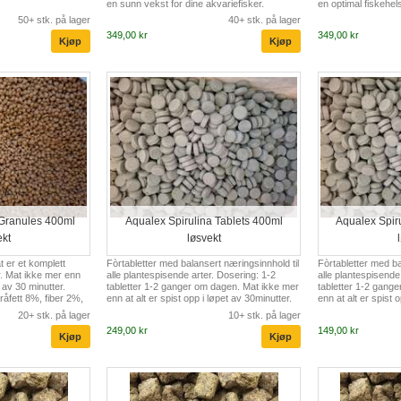
en sunn vekst for dine akvariefisker.
en optimal fiskehel
Dosering: Mat ikke mer enn at alt er spist
alt er spist opp i l
50+ stk. på lager
40+ stk. på lager
opp i løpet av 30 minutter. Inngredienser:
Inngredienser: Sild
349,00 kr
349,00 kr
Fiskemel og andre fiskebiprodukter,artemia,
reker,mycoprotein,
vegetabilsk protein konsentrat, hvetemel,
lakseolje,paprika,zeo
gjær. Innhold: råprotein 46% Råfett 4%,
Vitamin A, Vitamin 
Fiber 2%, Aske 9%, Vanninnhold 12%
Antioksidanter, L l
Beta-gricane,L-carn
48...
 Granules 400ml
Aqualex Spirulina Tablets 400ml
Aqualex Spir
ekt
løsvekt
t er et komplett
Fòrtabletter med balansert næringsinnhold til
Fòrtabletter med ba
ider. Mat ikke mer enn
alle plantespisende arter. Dosering: 1-2
alle plantespisende
t av 30 minutter.
tabletter 1-2 ganger om dagen. Mat ikke mer
tabletter 1-2 gang
råfett 8%, fiber 2%,
enn at alt er spist opp i løpet av 30minutter.
enn at alt er spist 
2%, mineraler og
Tablettene er hurtigsynkende og er perfekt til
Tablettene er hurti
20+ stk. på lager
10+ stk. på lager
rreelse er 2-3mm
alle bunnlevende fisk. Innhold:spirulina,
alle bunnlevende fis
249,00 kr
149,00 kr
rnprodukter,andre
fiskemel,biprodukter av fisk, vegetabilsk
fiskemel,biprodukte
rodukter,
protein,hvetemel,gjær, skalldyr,spinat,
protein,hvetemel,gjæ
rotvekster.
fiskeolje,plankton, vhitløk.
fiskeolje,plankton, v