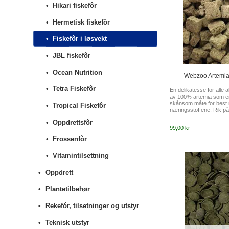
Hikari fiskefôr
Hermetisk fiskefôr
Fiskefôr i løsvekt
JBL fiskefôr
Ocean Nutrition
Webzoo Artemia
Tetra Fiskefôr
En delikatesse for alle a
av 100% artemia som er
skånsom måte for best 
Tropical Fiskefôr
næringsstoffene. Rik på
utmerket fôr der alle n
Oppdrettsfôr
næringsstoffer er tatt v
99,00 kr
for overføring av syk
med levende fôr
Frossenfòr
Vitamintilsettning
Oppdrett
Plantetilbehør
Rekefór, tilsetninger og utstyr
Teknisk utstyr