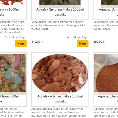
 sticks 1000ml
Aqualex Spirulina Flakes 1000ml
Aqualex Spir
ekt
Løsvekt
L
 mellomstore og store
Vegetabilsk Spirulina Flakefôr er spesielt
Vegetabilsk Spirulin
 store ferskvanns-
egnet for planteetende fisk. Fòret gjør ikke
egnet for planteeten
. Dette næringsrike
vannet uklart.
vannet uklart.
iklet for å forbedre
vitalitet og
50+ stk. på lager
40+ stk. på lager
349,00 kr
199,00 kr
 Flakes 500ml
Aqualex Artemia Flakes 1000ml
Aqualex Disc
ekt
Løsvekt
ak fôr for alle
Aqualex artemia flakes er fòr til alle typer
Aqualex Discus gran
elt høyt innhold av
tropisk fisk, Aqualex artemia flakes er
dine discus. Dette k
g vitaminer av høy
næringsrikt, rikt på vitaminer og promoterer
alle vitaminer og mi