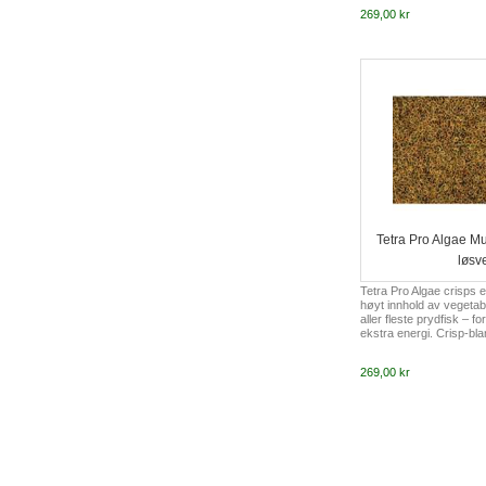
muskulatur. Gir ekstra 
269,00 kr
Tetra Pro Algae Mu
løsv
Tetra Pro Algae crisps 
høyt innhold av vegetab
aller fleste prydfisk – f
ekstra energi. Crisp-blan
bl.a.verdifulle Omega-3 
ekstra energi. Naturlig 
269,00 kr
kraftig muskulatur. Gir 
vekst.