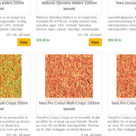
a wafers 500ml
Webzoo Spirulina Wafers 1000ml
Tetra Discu
ekt
løsvekt
s er et meget bra
Webzoo Spirulina Wafers er et meget bra
spesiellt tilpasset i
 sugemaller, kraftig
komplett fôr til Plecos, kraftig beriket med
sammensettning til
ger 14%. Innhold:
spirulina alger 14%. Innhold: Spirulina,
næringsbehov inneho
spinat, naturlige
diverse alger, spinat, naturlige carotenoider,
næringstoffer, vitam
rotein, mineraler,
animalsk protein, mineraler, vitaminer og
saktesynkende. stab
10+ stk. på lager
10+ stk. på lager
.
betaglukan.
motstandskraft, fr
329,00 kr
399,00 kr
forhindrer mangel
feilaktig næring fre
fargeprakt og god 
ulti-Crisps 500ml
Tetra Pro Colour Multi-Crisps 1000ml
Tetra Pro Colo
ekt
løsvekt
r et premiumfôr til
TetraPro Colour crisps er et hovedfôr til alle
TetraPro Colour cris
mal sunnhed og ekstra
prydfisk for et langt og sunt fiskeliv. Består
prydfisk for et lang
er tilsatt bl.a
av over 40 verdifulle næringstoffer. Normal
av over 40 verdiful
syrer som gir ekstra
og XL-flak muliggjør en ideelt tilpasset
og XL-flak muliggjør
 fremmer en kraftig
ernæring til den aktuelle fiskestørrelse.
ernæring til den akt
10+ stk. på lager
4 stk. på lager