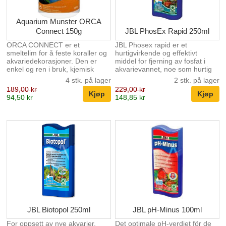
Aquarium Munster ORCA
Connect 150g
JBL PhosEx Rapid 250ml
ORCA CONNECT er et
JBL Phosex rapid er et
smeltelim for å feste koraller og
hurtigvirkende og effektivt
akvariedekorasjoner. Den er
middel for fjerning av fosfat i
enkel og ren i bruk, kjemisk
akvarievannet, noe som hurtig
nøytral og slipper ikke ut
forbygger \ forhindrer alger i ditt
4 stk. på lager
2 stk. på lager
uønskede stoffer i
akvarium. Alger må ha fosfat for
189,00 kr
229,00 kr
akvarievannet. Sørg for at
å vokse, og fjernes fosfaten
94,50 kr
148,85 kr
overflaten er ren og fri for fett.
fjerner man vekstvilkårene for
Grov opp, hvis aktuelt. Hell
algene. Innehold: 40%
ønsket mengde hvite plastkuler i
jern3kloridløsning. Dosering.
en beholder med varmt vann, ca
Fosfatinnhold i vannet 2,4mg/l
60°. Kulene skifter farge fra hvit
Doser 10ml til 40 liter
til gjennomsiktig og kan brukes
akvarievann Fosfatinnhold i
som modell. Etter avkjøling i
vannet 1,2mg/l Doser 10ml til 80
noen minutter skifter massen
liter akvarievann Fosfatinnhold i
farge til hvit igjen og stivner helt.
vannet 0,6mg/l Doser...
Eventuelle res...
JBL Biotopol 250ml
JBL pH-Minus 100ml
For oppsett av nye akvarier,
Det optimale pH-verdiet för de