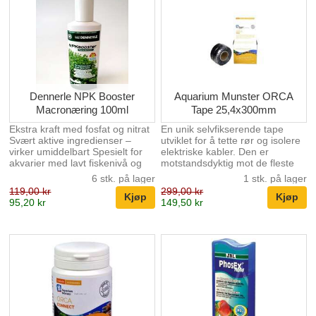
etterdoseres ved behov.
Dennerle NPK Booster
Aquarium Munster ORCA
Macronæring 100ml
Tape 25,4x300mm
Ekstra kraft med fosfat og nitrat
En unik selvfikserende tape
Svært aktive ingredienser –
utviklet for å tette rør og isolere
virker umiddelbart Spesielt for
elektriske kabler. Den er
akvarier med lavt fiskenivå og
motstandsdyktig mot de fleste
frodig plantevekst For rask,
kjemikalier og kan brukes på
6 stk. på lager
1 stk. på lager
sterk, sunn vekst
praktisk talt alle materialer.
119,00 kr
299,00 kr
Ideell for midlertidige
95,20 kr
149,50 kr
reparasjoner.