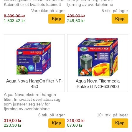
Kabinett er et kvalitets kabinett
fjerning av overlatehinne
med mange funksjonelle
Filterpatroner, med svamp og
Vare ikke på lager
5 stk. på lager
egenskaper. Skapet og akvariet
aktivt karbon Lang inntaksrør
8 399,00 kr
499,00 kr
fremstår som en enhet takket
med sil for å unngå å suge inn
1 503,42 kr
249,50 kr
være push-to-open-funksjonen
små fisk Enkelt oppsett, enkelt å
og mangelen på utvendige
rengjøre og vedlikeholde Lavt
håndtak. Dette sikrer at akvariet
energiforbruk, kun 3,5W
forblir sentrum for
Kapasitet 250l/h
oppmerksomheten.
Kabelgjennomføringen i skapet
kan lukkes ved hjelp av et smart
magnetsystem og er nesten
usynlig. Skapet til vår
ScaperLine-serie er utstyrt med
en uttre...
Aqua Nova HangOn filter NF-
Aqua Nova Filtermedia
450
Pakke til NCF600/800
Aqua Nova eksternt hangon
filter. Innovativt overflateavsug
som justerer seg selv for
fjerning av overlatehinne
Filterpatroner, med svamp og
6 stk. på lager
10+ stk. på lager
aktivt karbon Lang inntaksrør
319,00 kr
219,00 kr
med sil for å unngå å suge inn
223,30 kr
87,60 kr
små fisk Enkelt oppsett, enkelt å