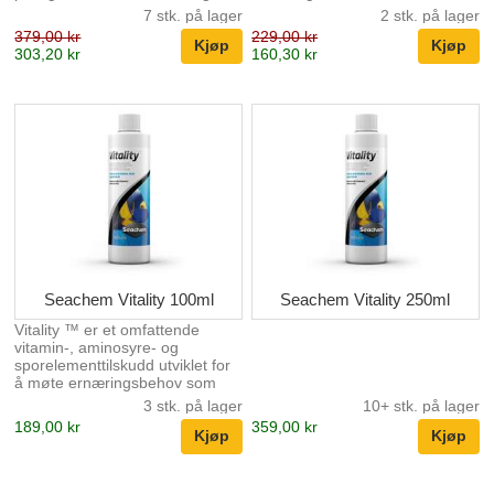
når de brukes sammen med
etablering av det optimale
7 stk. på lager
2 stk. på lager
Alkaline Buffer ™. Designet for å
miljøet for alle syre
379,00 kr
229,00 kr
brukes i planteakvarium. Når
akklimatiserte arter (f.eks.
303,20 kr
160,30 kr
Acid Buffer ™ senker pH,
Neoner og andre tetras, etc.).
omdanner den
For ytterligere forbedring av
karbonatalkalinitet (KH) til
ferskvannsmiljøet, bruk Fresh
tilgjengelig CO2. For å senke
Trace ™ for å gjenopprette riktig
pH, bruk 1/4 teskje (2g) for hver
nivå av sporstoffer og mate
80 L (20 US gallons) daglig til
NutriDiet® Tropical Flakes for
ønsket pH er nådd (denne
blomstrende, sunn
dosen senker alkaliniteten med
ferskvannsfellesskap.
ca. 0,2 mekv/L (0,6 dKH)).
Inneholder fosfatbuffere og
Større doser kan være
kondisjoneringsmidler. Trygt for
nødvendig i svært...
alle ferskvan...
Seachem Vitality 100ml
Seachem Vitality 250ml
Vitality ™ er et omfattende
vitamin-, aminosyre- og
sporelementtilskudd utviklet for
å møte ernæringsbehov som
vanligvis er forbundet med
3 stk. på lager
10+ stk. på lager
langsiktig lukket systemhus av
189,00 kr
359,00 kr
marine prydfisk. Vitality™
inneholder askorbinsyre i en
tung base av spirulina og
chlorella. Askorbinsyre er en