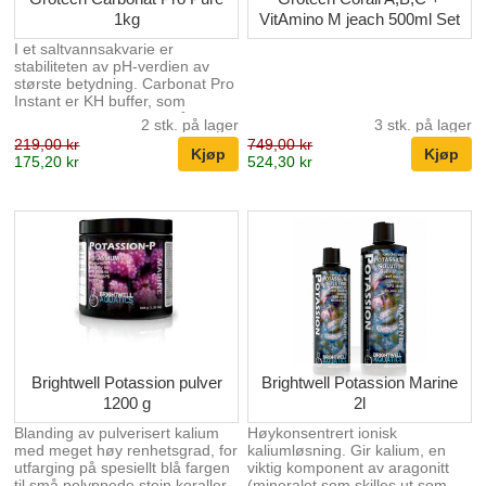
1kg
VitAmino M jeach 500ml Set
I et saltvannsakvarie er
stabiliteten av pH-verdien av
største betydning. Carbonat Pro
Instant er KH buffer, som
stabliserer pH-verdien på en
2 stk. på lager
3 stk. på lager
verdi mellom 8,0 og 8,3. KH
219,00 kr
749,00 kr
verdien reduseres ved Karbonat
175,20 kr
524,30 kr
som blir konsumert i akvariet av
utfelling og biologiske katabole
prosesser. Karbonat Pro Instant
dermed beskytter mot farlige
avvik i pH-verdi. I ett
korallrevsakvarie er den
optimale verdien er på ca. 10°
kH. 1 måleskje (ca. 8G)
resulterer i en økning av
karbonat hardhet på ca.1 ° kH / l
pe...
Brightwell Potassion pulver
Brightwell Potassion Marine
1200 g
2l
Blanding av pulverisert kalium
Høykonsentrert ionisk
med meget høy renhetsgrad, for
kaliumløsning. Gir kalium, en
utfarging på spesiellt blå fargen
viktig komponent av aragonitt
til små polyppede stein koraller,
(mineralet som skilles ut som