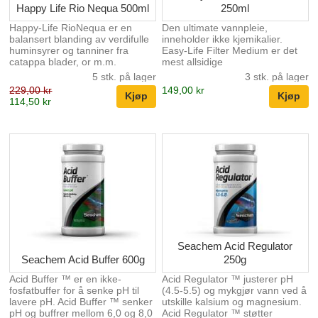
Happy Life Rio Nequa 500ml
250ml
Happy-Life RioNequa er en
Den ultimate vannpleie,
balansert blanding av verdifulle
inneholder ikke kjemikalier.
huminsyrer og tanniner fra
Easy-Life Filter Medium er det
catappa blader, or m.m.
mest allsidige
RioNequa styrker fiskenes
vannpleieproduktet på
5 stk. på lager
3 stk. på lager
immunsystem på en naturlig
markedet. Den kan brukes til å
229,00 kr
149,00 kr
måte. Styrkingen av kroppens
gjøre vannet krystallklart. Den
114,50 kr
egen motstandskraft bidrar til
brukes både som tilberedning
helbredelse av indre og ytre
av vannet, som
sykdommer, betennelser, skader
vedlikeholdsprodukt, stimulator
på slimhinner og forebygger
(f.eks. for plantevekst) og
mage- og tarmsykdommer. Den
forebyggende/profylaktisk for å
forebyggende tilsettningen av
forebygge infeksjoner. Det løser
Happy-Life RioNequa egner seg
effektivt en rekke fersk- og
spesielt for tilvenning og pleie
saltvannsproblemer. Videre er
for ciklider, maller og annen fisk
den laget av 100% naturlige
som lever i svartvanns biotope...
produkter og er ekstremt trygg å
bruke. Ryst flask...
Seachem Acid Regulator
Seachem Acid Buffer 600g
250g
Acid Buffer ™ er en ikke-
Acid Regulator ™ justerer pH
fosfatbuffer for å senke pH til
(4.5-5.5) og mykgjør vann ved å
lavere pH. Acid Buffer ™ senker
utskille kalsium og magnesium.
pH og buffrer mellom 6,0 og 8,0
Acid Regulator ™ støtter