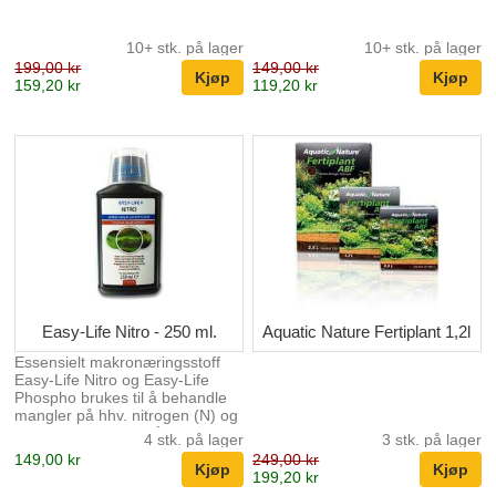
10+ stk. på lager
10+ stk. på lager
199,00 kr
149,00 kr
159,20 kr
119,20 kr
Easy-Life Nitro - 250 ml.
Aquatic Nature Fertiplant 1,2l
Essensielt makronæringsstoff
Easy-Life Nitro og Easy-Life
Phospho brukes til å behandle
mangler på hhv. nitrogen (N) og
fosfor (P). Mangel på disse
4 stk. på lager
3 stk. på lager
makroelementene fører
149,00 kr
249,00 kr
ugjenkallelig til vaklende
199,20 kr
plantevekst eller til og med