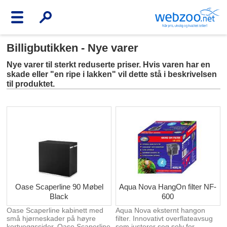
Billigbutikken - Nye varer
Nye varer til sterkt reduserte priser. Hvis varen har en
skade eller "en ripe i lakken" vil dette stå i beskrivelsen
til produktet.
Oase Scaperline 90 Møbel
Aqua Nova HangOn filter NF-
Black
600
Oase Scaperline kabinett med
Aqua Nova eksternt hangon
små hjørneskader på høyre
filter. Innovativt overflateavsug
kortveggssider. Oase Scaperline
som justerer seg selv for