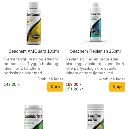
kofaktor i hydroksyleringen av
prolin og lysin til komponenter
av prokollagen, forløperen til
kollagen, nødvendig for
dannelsen av bindevev, arrvev i
sårreparasjon og beinmatrise *
Både spirulina og chlorella
inneholde...
Seachem AMGuard 100ml
Seachem Replenish 250ml
Fjerner trygt, raskt og effektivt
Replenish™ er en proprietær
ammoniakk. Trygg å bruke og
blanding av salter designet for å
ideell for å håndtere
fylle på fysiologisk relevante
nødssituasjoner med
mineraler som fjernes ved
ammoniakk. AmGuard er det
omvendt osmose eller
5 stk. på lager
4 stk. på lager
sterkeste flytende
avioniserende filtrering.
149,00 kr
189,00 kr
ammoniakkbindemiddelet på
Replenish™ gjenoppretter
151,20 kr
markedet. Det fungerer i løpet
generell hardhet (GH) ved å
av minutter for å avgifte fri
bruke en balansert blanding av
ammoniakk, og det varer i
både "myke" (natrium, kalium)
nesten 72 timer. AmGuard
og "harde" (kalsium,
konverterer til en sikker, giftfri
magnesium) salter.
form som lett kan fjernes av
Gjenoppretting av
akvariets biofilter, endrer ikke
mineralinnhold er avgjørende
pH. Ammoniak kommer i to
siden en fullstendig mangel på
former: fri og ionisert. Bare den
mineraler vil resultere i osmotisk