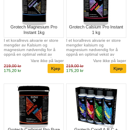
Grotech Magnesium Pro
Grotech Calsium Pro Instant
Instant 1kg
1 kg
I et korallrevs akvarie er store
I et korallrevs akvarie er store
mengder av Kalsium og
mengder kalsium og
magnesium nødvendig for å
magnesium nødvendig for å
oppnå en optimal vekst av
oppnå en optimal vekst av
koraller og kalkalger. 1 måleskje
koraller og kalkalger. 1 måleskje
Vare ikke på lager
Vare ikke på lager
ca.10g øker calsiumverdien
ca.10g øker kalsiumverdien
219,00 kr
219,00 kr
med ca. 11 mg/pr. 100 liter
med ca. 18 mg/pr. 100 liter
175,20 kr
175,20 kr
vann. Ved store avvik bør
vann. Ved store avvik bør
calsiumverdien økes over flere
kalsiumverdien økes over flere
dager. Optimal Magnesiumverdi
dager. Optimal kalsiumverdi er
er cs. 1330mg.
ca. 420mg/l.
Grotech Carbonat Pro Pure
Grotech Corall A,B,C +