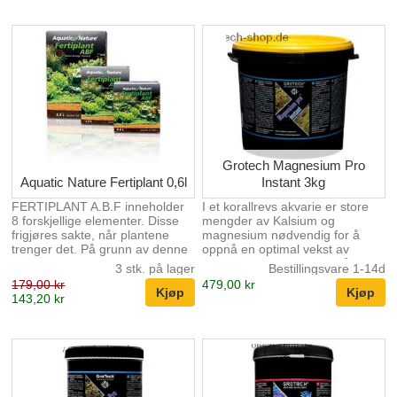
hemmet vekst. I planteakvarier
med få eller ingen fisk kan det
raskt utvikles mangler på N og P
fordi lite eller ingen fiskemat
(sammen med fiskesekret
hovedkilden til N og P) brukes.
Dette kan også fort være tilfelle i
akvarier med svært høy ...
Grotech Magnesium Pro
Aquatic Nature Fertiplant 0,6l
Instant 3kg
FERTIPLANT A.B.F inneholder
I et korallrevs akvarie er store
8 forskjellige elementer. Disse
mengder av Kalsium og
frigjøres sakte, når plantene
magnesium nødvendig for å
trenger det. På grunn av denne
oppnå en optimal vekst av
prosessen vil uønsket algevekst
koraller og kalkalger. 1 måleskje
3 stk. på lager
Bestillingsvare 1-14d
unngås. FERTIPLANT A.B.F
ca.10g øker calsiumverdien
179,00 kr
479,00 kr
inneholder blant lateritt, brunkull
med ca. 11 mg/pr. 100 liter
143,20 kr
og baraclay, alle nødvendige
vann. Ved store avvik bør
sporstoffer. FERTIPLANT A.B.F
calsiumverdien økes over flere
stimulerer rotaktivitet, vekst og
dager. Optimal Magnesiumverdi
mikrofaunaen. Stabiliserer pH
er ca. 1330mg.
og inneholder ikke nitrater eller
fosfater.