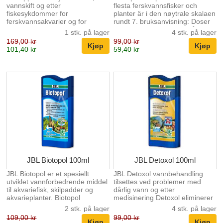
vannskift og etter
flesta ferskvannsfisker och
fiskesykdommer for
planter är i den nøytrale skalaen
ferskvannsakvarier og for
rundt 7. bruksanvisning: Doser
skilpaddetanker Binder farlige
bare doseringstabellen på
1 stk. på lager
4 stk. på lager
stoffer i springvann:
lokket. Bland vannet etter hver
169,00 kr
99,00 kr
nøytraliserer kobber, bly og sink,
dose JBL pH-Minus. Ved behov
101,40 kr
59,40 kr
samt klor og kloramin Sunt
kan man gi en dose till etter 24
vann, sunn fisk: beskyttelse av
timer. pH-verdien och CH ska
slimhinner, gjeller, hud og finner
testes før og etter hver dosering
med aloe vera Beskyttelse mot
f.eks med JBL pH Test Set 3,0-
stress og styrking av
10 och JBL CH Test Set. Doser
immunforsvaret takket være
alltid for hela akvarieinnholdet.
vitamin B-kompleks Bruk: 10
ml/40 l vann.
JBL Biotopol 100ml
JBL Detoxol 100ml
JBL Biotopol er et spesiellt
JBL Detoxol vannbehandling
utviklet vannforbedrende middel
tilsettes ved problemer med
til akvariefisk, skilpadder og
dårlig vann og etter
akvarieplanter. Biotopol
medisinering Detoxol eliminerer
nøytraliserer alt av tungmetaller
umiddelbart stoffer som
2 stk. på lager
4 stk. på lager
som kobber, bly og sink samt
ammoniakk, nitritt, nitrat, klorid,
109,00 kr
99,00 kr
kloramin og klor. Disse stoffene
kloramin fra ferskvann og