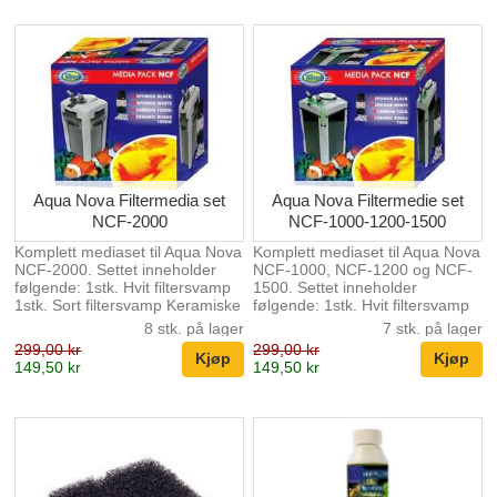
rengjøre og vedlikeholde Lavt
energiforbruk, kun 3,5W
Kapasitet 250l/h
Aqua Nova Filtermedia set
Aqua Nova Filtermedie set
NCF-2000
NCF-1000-1200-1500
Komplett mediaset til Aqua Nova
Komplett mediaset til Aqua Nova
NCF-2000. Settet inneholder
NCF-1000, NCF-1200 og NCF-
følgende: 1stk. Hvit filtersvamp
1500. Settet inneholder
1stk. Sort filtersvamp Keramiske
følgende: 1stk. Hvit filtersvamp
ringer i nett, 1000g Aktivt kull i
1stk. Sort filtersvamp Keramiske
8 stk. på lager
7 stk. på lager
nett, 1000g
ringer i nett, 700g Aktivt kull i
299,00 kr
299,00 kr
nett, 700g
149,50 kr
149,50 kr