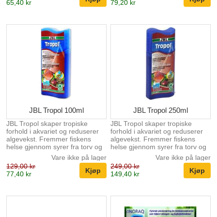
65,40 kr
79,20 kr
er giftige og meget farlige for
saltvann. Giftige stoffer
akvariefisk, reker og skjell.
nøytraliseres allerede etter 10
Biotopol tilfører vannet aloe
minutter. Eliminerer tungmetaller
vera, som beskytter slimhinner,
som kobber og bly. Stabiliserer
hud, gjeller og finner. Virker
karbonathardhet (KH) Dosering:
stressreduserende gjennom
10 ml per 40 liter akvarievann
innholdet av B-vitamin
10 ml kan eliminere 30 mg
kompleks.
ammonium og 2 mg klor Opptil
fem doble doser kan tilsettes
per dag avhengig a...
JBL Tropol 100ml
JBL Tropol 250ml
JBL Tropol skaper tropiske
JBL Tropol skaper tropiske
forhold i akvariet og reduserer
forhold i akvariet og reduserer
algevekst. Fremmer fiskens
algevekst. Fremmer fiskens
helse gjennom syrer fra torv og
helse gjennom syrer fra torv og
eikebark ekstrakt. Aktivt jod
eikebark ekstrakt. Aktivt jod
Vare ikke på lager
Vare ikke på lager
fremmer leksvilligheten til
fremmer leksvilligheten til
129,00 kr
249,00 kr
fiskene. Reduserer stress og
fiskene. Reduserer stress og
77,40 kr
149,40 kr
anbefales til alle fisk fra
anbefales til alle fisk fra
sortvannsbiotoper, som f.eks
sortvannsbiotoper, som f.eks
Neon-tetra, Kardinaltetra,
Neon-tetra, Kardinaltetra,
Apistogrammaer, Diskus etc.
Apistogrammaer, Diskus etc.