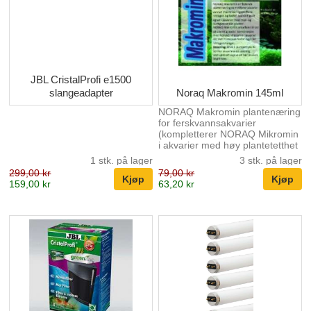
JBL CristalProfi e1500
slangeadapter
Noraq Makromin 145ml
NORAQ Makromin plantenæring
for ferskvannsakvarier
(kompletterer NORAQ Mikromin
i akvarier med høy plantetetthet
og lav fisketetthet) Leveres i
1 stk. på lager
3 stk. på lager
flaske á 145 ml NORAQ M a
299,00 kr
79,00 kr
kromin er et flytende
159,00 kr
63,20 kr
plantenæringsprodukt (sikrer
korrekt dosering) og tilfører
akvarievannet
makronæringsstoffer i form av
fosfor- og nitrogenforbindelser.
Produktet anbefales brukt
ukentlig, etter delvannbytte, ved
fosfor- og nitrogenmangel.
Spesielt egnet i kar med høy
plantetetthet og/eller lite fisk.
Bør ik...