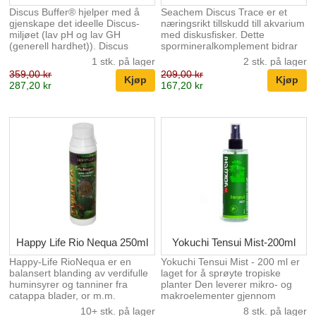
Discus Buffer® hjelper med å
Seachem Discus Trace er et
gjenskape det ideelle Discus-
næringsrikt tillskudd till akvarium
miljøet (lav pH og lav GH
med diskusfisker. Dette
(generell hardhet)). Discus
spormineralkomplement bidrar
Buffer® vil senke pH og holde
till et sunt velbefinnende
1 stk. på lager
2 stk. på lager
den senket. Discus Buffer®
Dosering: Bruk 1 kapsel (5 ml)
359,00 kr
209,00 kr
myker også vann ved å utfelle
for hver 80 liter to ganger i
287,20 kr
167,20 kr
kalsium og magnesium. Bruk
uken.
Discus Trace ™ for å
gjenopprette riktig nivå av
sporstoffer og mate NutriDiet®
Discus Flakes for blomstrende,
sunne Discus. Neutral
Regulator® og Discus Buffer®
kan brukes i kombinasjon for å
oppnå en ønsket pH når du
utfører vannforandringer eller
tilfører toppvann....
Happy Life Rio Nequa 250ml
Yokuchi Tensui Mist-200ml
Happy-Life RioNequa er en
Yokuchi Tensui Mist - 200 ml er
balansert blanding av verdifulle
laget for å sprøyte tropiske
huminsyrer og tanniner fra
planter Den leverer mikro- og
catappa blader, or m.m.
makroelementer gjennom
RioNequa styrker fiskenes
overflaten av bladene. Midlet er
10+ stk. på lager
8 stk. på lager