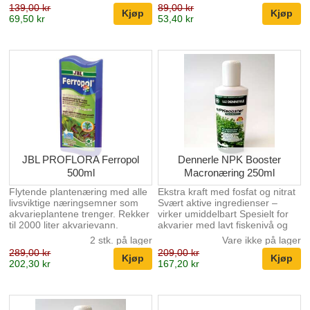
immunsystem på en naturlig
basert på parametrene til
139,00 kr
89,00 kr
måte. Styrkingen av kroppens
regnvannet som faller midt i
69,50 kr
53,40 kr
egen motstandskraft bidrar til
Amazonas regnskog. Bruk: I
helbredelse av indre og ytre
lukkede arrangementer med lite
sykdommer, betennelser, skader
luftsirkulasjon - vann substratet
på slimhinner og forebygger
forsiktig og spray deretter
mage- og tarmsykdommer. Den
plantene flere ganger. Gjenta
forebyggende tilsettningen av
hvis underlaget tørker ut. I åpne
Happy-Life RioNequa egner seg
arrangementer med god
spesielt for tilvenning og pleie
luftsirkulasjon - vann substratet
for ciklider, maller og annen fisk
forsiktig og spray deretter
som lever i svartvanns biotope...
plantene fler...
JBL PROFLORA Ferropol
Dennerle NPK Booster
500ml
Macronæring 250ml
Flytende plantenæring med alle
Ekstra kraft med fosfat og nitrat
livsviktige næringsemner som
Svært aktive ingredienser –
akvarieplantene trenger. Rekker
virker umiddelbart Spesielt for
til 2000 liter akvarievann.
akvarier med lavt fiskenivå og
Ferropol inneholder: Kalium,
frodig plantevekst For rask,
2 stk. på lager
Vare ikke på lager
Svovel, jern,mangan, molyben,
sterk, sunn vekst
289,00 kr
209,00 kr
sink, kobber,bor og kobolt i en
202,30 kr
167,20 kr
opptaglig form som plantene
kan nyttiggjøre seg av.
Plantenæringen kan doseres
ved vannbytter eller