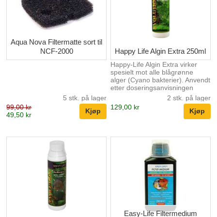
Aqua Nova Filtermatte sort til
NCF-2000
Happy Life Algin Extra 250ml
Happy-Life Algin Extra virker
spesielt mot alle blågrønne
alger (Cyano bakterier). Anvendt
etter doseringsanvisningen
fjerner algin extra grundig og
5 stk. på lager
2 stk. på lager
vedvarende alle blågrønn alger
99,00 kr
129,00 kr
samt sporene slik at et nytt
49,50 kr
angrep forhindres pålitelig.
Anvendelse: Ristes godt før
bruk. Før anvendelsen bør du
alltid ta et vannskifte med 1/3 av
akvarievannet. Aktivt Karbon
fjernes og UV-lamper slåes av.
Dosering: Tilsett 1 x ukentlig
12,5ml pr. 100L akvarievann i 4
uker Anbefaling: Ved mege...
Easy-Life Filtermedium