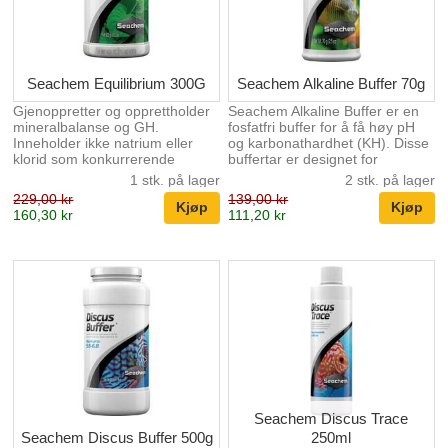
frie formen er giftig.
stress hos de artene hvis
Tradisjonelle ammoniakk-test...
osmoreguleringssystemer er
tilpasset et ...
Seachem Equilibrium 300G
Seachem Alkaline Buffer 70g
Gjenoppretter og opprettholder
Seachem Alkaline Buffer er en
mineralbalanse og GH.
fosfatfri buffer for å få høy pH
Inneholder ikke natrium eller
og karbonathardhet (KH). Disse
klorid som konkurrerende
buffertar er designet for
produkter. Ideelt egnet for bruk
akvarium med første oppstart
1 stk. på lager
2 stk. på lager
med RO- eller DI-vann eller
eller for mye hardt vann
229,00 kr
139,00 kr
vann med mangel på mineraler
fosfatbuffertaren kan brukes for
160,30 kr
111,20 kr
Planter bruker mineraler fra
problemet med Alger. Alkalisk
jorda for å bygge de komplekse
buffer høyener pH mellom 7,2
molekylene de trenger for å
og 8,5. Den er skonsom, sikker
overleve og vokse. Dårlig
og forbedrer ferskvannsmiljø.
plantevekst kan skyldes mangel
Dosering: For å øke pH, tilsett 1
på ett eller flere mineraler.
teskje (6 g) for hver 80 liter
Seachem Equilibrium™ er
daglig til ønsket pH uppnås (den
spesielt utviklet for å etablere
højnerer hardheten med ca. 1
det ideelle mineralinnholdet for
meq/L (2,8 dKH).
planteakvariet. Den i...
Seachem Discus Trace
Seachem Discus Buffer 500g
250ml