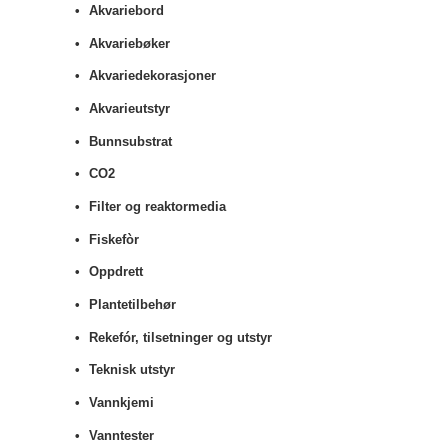
Akvariebord
Akvariebøker
Akvariedekorasjoner
Akvarieutstyr
Bunnsubstrat
CO2
Filter og reaktormedia
Fiskefòr
Oppdrett
Plantetilbehør
Rekefór, tilsetninger og utstyr
Teknisk utstyr
Vannkjemi
Vanntester