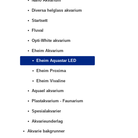
Nano Akvarium
Diversa helglass akvarium
Startsett
Fluval
Opti-White akvarium
Eheim Akvarium
Eheim Aquastar LED
Eheim Proxima
Eheim Vivaline
Aquael akvarium
Plastakvarium - Faunarium
Spesialakvarier
Akvarieunderlag
Akvarie bakgrunner