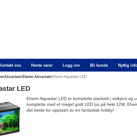
Kontakt oss
Hente varer
Logg inn
Bli kunde
Nyttig in
nn
/
Akvarium
/
Eheim Akvarium
/Eheim Aquastar LED
astar LED
Eheim Aquastar LED er komplette startsett i velkjent og u
komplette med et meget godt LED lys på hele 12W, Ehei
det beste for oppstart av en fantastisk hobby!