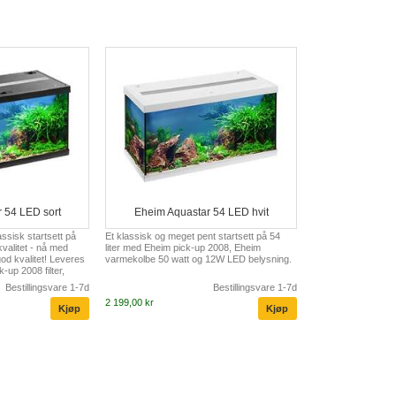
 54 LED sort
Eheim Aquastar 54 LED hvit
ssisk startsett på
Et klassisk og meget pent startsett på 54
 kvalitet - nå med
liter med Eheim pick-up 2008, Eheim
od kvalitet! Leveres
varmekolbe 50 watt og 12W LED belysning.
-up 2008 filter,
att og 12W LED
Bestillingsvare 1-7d
Bestillingsvare 1-7d
2 199,00 kr