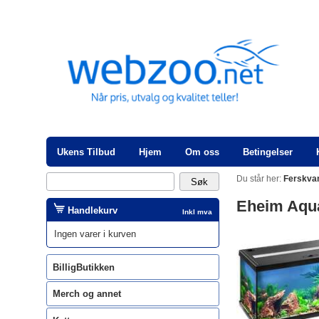
Ukens Tilbud
Hjem
Om oss
Betingelser
Du står her:
Ferskva
Eheim Aqu
Handlekurv
Inkl mva
Ingen varer i kurven
BilligButikken
Merch og annet