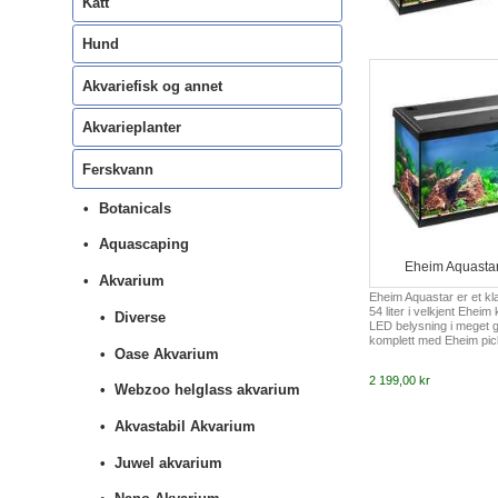
Katt
Hund
Akvariefisk og annet
Akvarieplanter
Ferskvann
Botanicals
Aquascaping
Eheim Aquastar
Akvarium
Eheim Aquastar er et kla
54 liter i velkjent Eheim
Diverse
LED belysning i meget g
komplett med Eheim pick
Oase Akvarium
Eheim varmekolbe 50 w
belysning.
2 199,00 kr
Webzoo helglass akvarium
Akvastabil Akvarium
Juwel akvarium