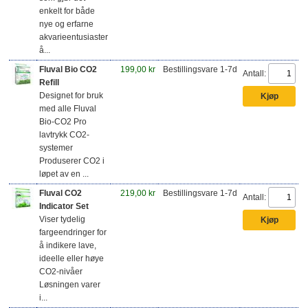
enkelt for både
nye og erfarne
akvarieentusiaster
å...
Fluval Bio CO2
199,00 kr
Bestillingsvare 1-7d
Antall:
Refill
Designet for bruk
med alle Fluval
Bio-CO2 Pro
lavtrykk CO2-
systemer
Produserer CO2 i
løpet av en ...
Fluval CO2
219,00 kr
Bestillingsvare 1-7d
Antall:
Indicator Set
Viser tydelig
fargeendringer for
å indikere lave,
ideelle eller høye
CO2-nivåer
Løsningen varer
i...