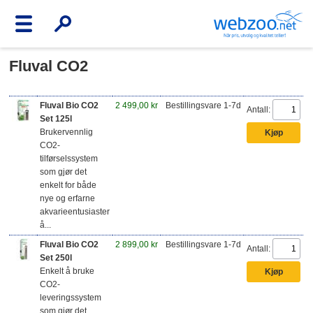
Fluval CO2
Fluval Bio CO2
2 499,00 kr
Bestillingsvare 1-7d
Antall:
Set 125l
Brukervennlig
CO2-
tilførselssystem
som gjør det
enkelt for både
nye og erfarne
akvarieentusiaster
å...
Fluval Bio CO2
2 899,00 kr
Bestillingsvare 1-7d
Antall:
Set 250l
Enkelt å bruke
CO2-
leveringssystem
som gjør det