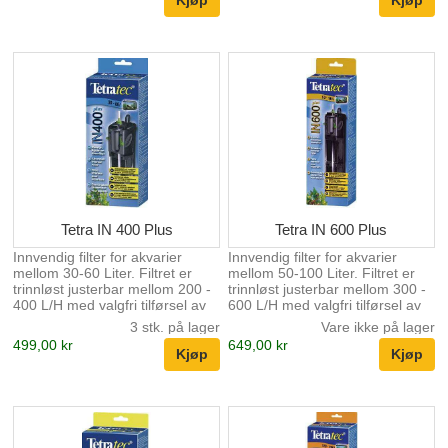
FilterJet 900 er et innvendig
rengjøring eller innsetting av
filter egnet for akvarier med et
aktivt kull etc.
volum på 170 - 230 l og renser
dem spesielt grundig takket
være kombinasjonen av
mekanisk og biologisk filtrering.
På denne måten fjernes både
grove og fine smusspartikler fra
akvarievannet og samtidig
oppnås den biologiske ba...
Tetra IN 400 Plus
Tetra IN 600 Plus
Innvendig filter for akvarier
Innvendig filter for akvarier
mellom 30-60 Liter. Filtret er
mellom 50-100 Liter. Filtret er
trinnløst justerbar mellom 200 -
trinnløst justerbar mellom 300 -
400 L/H med valgfri tilførsel av
600 L/H med valgfri tilførsel av
luft gjenom diffusor. Filtret har 2
luft gjenom diffusor. Filtret har 2
3 stk. på lager
Vare ikke på lager
stk filterpatroner for optimal
stk filterpatroner for optimal
499,00 kr
649,00 kr
biologisk funksjon ved intervall
biologisk funksjon ved intervall
rengjørning eller innsetting av
rengjørning eller innsetting av
aktivt kull etc.
aktivt kull etc.