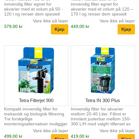
innvendig filter egnet for
innvendig filter egnet for
akvarier med et volum på 50 -
akvarier med et volum på 120 –
120 l og renser dem spesielt
170 l og renser dem spesielt
grundig takket være
grundig takket være
Vare ikke på lager
Vare ikke på lager
kombinasjonen av mekanisk og
kombinasjonen av mekanisk og
379,00 kr
449,00 kr
biologisk filtrering. På denne
biologisk filtrering. På denne
måten fjernes både grove og
måten fjernes både grove og
fine smusspartikler fra
fine smusspartikler fra
akvarievannet og samtidig
akvarievannet og samtidig
oppnås den biologiske balansen
oppnås den biologiske balansen
som kreves for et sunt
som kreves for et sunt
akvarium. Takket være den
akvarium. Takket være den
enkle installasjonen er Tetra
enkle installasjonen er Tetra
FilterJet 400 klar til bruk på
FilterJet 600 klar til bruk på
sekunder. Den justerbare
sekunder. Den justerbare
utløpsdysen gir optimal
utløpsdysen gir optimal
vannsirkulasjon og forsyner
vannsirkulasjon og forsyner
akvarievann...
akvarievan...
Tetra Filterjet 900
Tetra IN 300 Plus
Kompakt innvendig filter for
Innvendig filter for akvarier
mekanisk og biologisk filtrering
mellom 20-40 Liter. Filtret er
Tre forskjellige
trinnløst justerbar mellom 150-
monteringsalternativer muliggjør
300 L/H med valgfri tilførsel av
enkel montering Filteret kan
luft gjenom diffusor. Filteret har
Vare ikke på lager
Vare ikke på lager
enkelt tas ut for rengjøring For
1 stk. filterpatroner for optimal
499,00 kr
419,00 kr
akvarier fra 170-230l Tetra
biologisk funksjon ved intervall