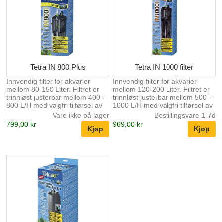
Tetra IN 800 Plus
Tetra IN 1000 filter
Innvendig filter for akvarier
Innvendig filter for akvarier
mellom 80-150 Liter. Filtret er
mellom 120-200 Liter. Filtret er
trinnløst justerbar mellom 400 -
trinnløst justerbar mellom 500 -
800 L/H med valgfri tilførsel av
1000 L/H med valgfri tilførsel av
luft gjenom diffusor. Filtret har 2
luft gjenom diffusor. Filtret har 2
Vare ikke på lager
Bestillingsvare 1-7d
stk filterpatroner for optimal
stk filterpatroner for optimal
799,00 kr
969,00 kr
biologisk funksjon ved intervall
biologisk funksjon ved intervall
rengjørning eller innsetting av
rengjørning eller innsetting av
aktivt kull etc.
aktivt kull etc.