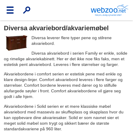
Diversa akvariebord/akvariemøbel
Diversa leverer flere typer pene og stilrene
akvariebord.
Diversa akvariebord i serien Family er enkle, solide
og rimelige akvariekabinett. Her er det ikke noe fiks faks, men et
estetisk pent akvariebord. Leveres i flere størrelser og farger.
Akvariebordene i comfort serien er estetisk pene med enkle og
klare design-linjer. Comfort akvariebord leveres i flere farger og
størrelser. Comfort bordene leveres med dører og to stilfulle
alufargede søyler i front. Comfort akvariebordene vil gjøre seg
godt i alle hjem.
Akvariebordene i Solid serien er et mere klassiske møbel
akvariebord med massevis av skuffeplass og skapplass hvor du
kan oppbevare dine akvariesaker. Solid er som navnet sier et
meget solid møbel som trygt og sikkert bærer de største
standardakvariene på 960 liter.