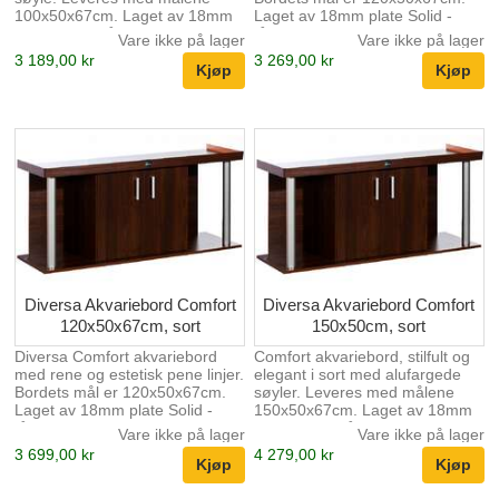
100x50x67cm. Laget av 18mm
Laget av 18mm plate Solid -
plate Solid - tåler belastning
tåler belastning over 1000kg
Vare ikke på lager
Vare ikke på lager
over 1000kg Leveres med kant
Leveres med kant som skjuler
3 189,00 kr
3 269,00 kr
som skjuler sanden i fremkant
sanden i fremkant av akvariet
av akvariet Plass til filter og
Plass til filter og annet
annet akvarieutstyr Leveres
akvarieutstyr Leveres flatpakket,
flatpakket, men er enkel å
men er enkel å montere
montere
Diversa Akvariebord Comfort
Diversa Akvariebord Comfort
120x50x67cm, sort
150x50cm, sort
Diversa Comfort akvariebord
Comfort akvariebord, stilfult og
med rene og estetisk pene linjer.
elegant i sort med alufargede
Bordets mål er 120x50x67cm.
søyler. Leveres med målene
Laget av 18mm plate Solid -
150x50x67cm. Laget av 18mm
tåler belastning over 1000kg
plate Solid - tåler belastning
Vare ikke på lager
Vare ikke på lager
Leveres med kant som skjuler
over 1000kg Leveres med kant
3 699,00 kr
4 279,00 kr
sanden i fremkant av akvariet
som skjuler sanden i fremkant
Plass til filter og annet
av akvariet Plass til filter og