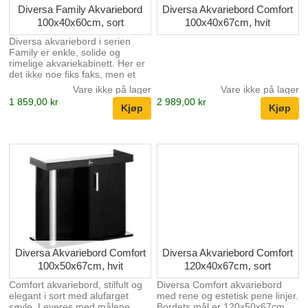
Diversa Family Akvariebord
Diversa Akvariebord Comfort
100x40x60cm, sort
100x40x67cm, hvit
Diversa akvariebord i serien
Family er enkle, solide og
rimelige akvariekabinett. Her er
det ikke noe fiks faks, men et
estetisk pent akvariebord.
Vare ikke på lager
Vare ikke på lager
Høyden på bordet er 60cm.
1 859,00 kr
2 989,00 kr
Diversa Akvariebord Comfort
Diversa Akvariebord Comfort
100x50x67cm, hvit
120x40x67cm, sort
Comfort akvariebord, stilfult og
Diversa Comfort akvariebord
elegant i sort med alufarget
med rene og estetisk pene linjer.
søyle. Leveres med målene
Bordets mål er 120x50x67cm.