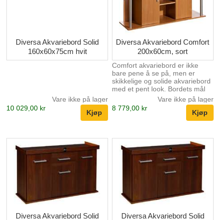
Diversa Akvariebord Solid
Diversa Akvariebord Comfort
160x60x75cm hvit
200x60cm, sort
Comfort akvariebord er ikke
bare pene å se på, men er
skikkelige og solide akvariebord
med et pent look. Bordets mål
er 200x60x67cm. Farge sort.
Vare ikke på lager
Vare ikke på lager
Laget av 18mm plate Solid -
10 029,00 kr
8 779,00 kr
tåler belastning over 1000kg
Leveres med kant som skjuler
sanden i fremkant av akvariet
Plass til filter og annet
akvarieutstyr Leveres flatpakket,
men er enkel å montere
Diversa Akvariebord Solid
Diversa Akvariebord Solid