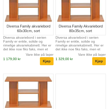
Diversa Family akvariebord
Diversa Family Akvariebord
60x30cm, sort
80x35cm, sort
Diversa akvariebord i serien
Diversa akvariebord i serien
Family er enkle, solide og
Family er enkle, solide og
rimelige akvariekabinett. Her er
rimelige akvariekabinett. Her er
det ikke noe fiks faks, men et
det ikke noe fiks faks, men et
estetisk pent akvariebord. Sort
estetisk pent akvariebord.
Vare ikke på lager
Vare ikke på lager
farge. Høyden på bordet er
Høyden på bordet er 60cm.
1 179,00 kr
1 329,00 kr
60cm.