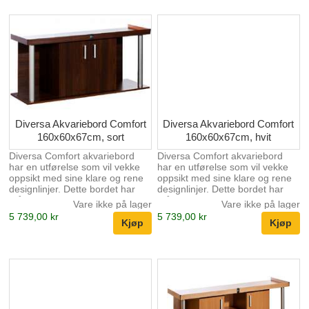
akvarieutstyr Leveres flatpakket,
annet akvarieutstyr Leveres
men er enkel å montere
flatpakket, men er enkel å
montere
Diversa Akvariebord Comfort
Diversa Akvariebord Comfort
160x60x67cm, sort
160x60x67cm, hvit
Diversa Comfort akvariebord
Diversa Comfort akvariebord
har en utførelse som vil vekke
har en utførelse som vil vekke
oppsikt med sine klare og rene
oppsikt med sine klare og rene
designlinjer. Dette bordet har
designlinjer. Dette bordet har
målene 160x60x67cm. Sort
målen 160x60x67cm. Hvit farge.
Vare ikke på lager
Vare ikke på lager
farge. Laget av 18mm plate
5 739,00 kr
5 739,00 kr
Solid - tåler belastning over
1000kg Leveres med kant som
skjuler sanden i fremkant av
akvariet Plass til filter og annet
akvarieutstyr Leveres flatpakket,
men er enkel å montere