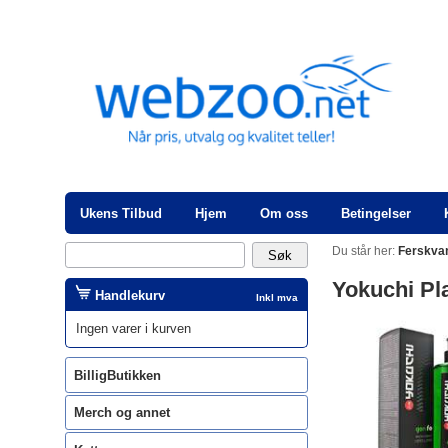
Ukens Tilbud
Hjem
Om oss
Betingelser
Du står her:
Ferskva
Yokuchi Pl
Handlekurv
Inkl mva
Ingen varer i kurven
BilligButikken
Merch og annet