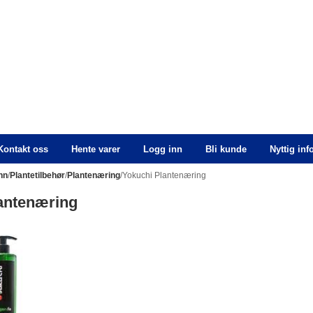
Kontakt oss
Hente varer
Logg inn
Bli kunde
Nyttig in
nn
/
Plantetilbehør
/
Plantenæring
/Yokuchi Plantenæring
antenæring