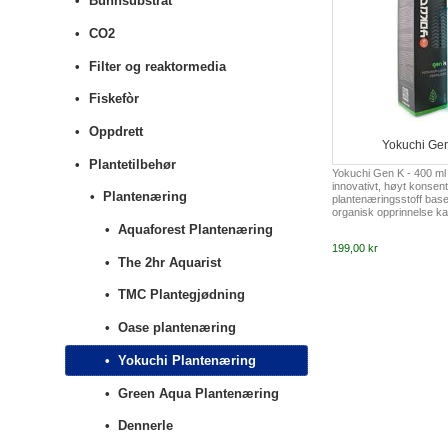
Bunnsubstrat
CO2
Filter og reaktormedia
Fiskefòr
Oppdrett
Yokuchi Ge
Plantetilbehør
Yokuchi Gen K - 400 ml e
innovativt, høyt konsent
Plantenæring
plantenæringsstoff base
organisk opprinnelse ka
utmerket biotilgjengelig
Aquaforest Plantenæring
assimilerbarhet. Produkt
199,00 kr
trygt fylle på kalium i e
The 2hr Aquarist
Kalium er et av de vikti
makronæringsstoffene.
forplantning og stimule
TMC Plantegjødning
nye stengler. Symptome
kan sees først på eldre 
Oase plantenæring
klikk per 100 liter vann d
Yokuchi Plantenæring
Green Aqua Plantenæring
Dennerle