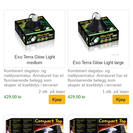
pære max. 160W Exo Terra
Følgende lyskilder passer: Exo
Reptile Dome har en ekstra lang
Terra Sun Glo neodymium
reflektorkuppel i aluminium.
daylight lamp og Repti glo
Reptile Dome Fixture gir deg
Compact lyskilder.
variasjonsmuligheter gjennom å
kunne plasere varmekilden
og/eller lyskilden på ditt
terrarium der det trengs.
Aluminiumreflektore...
Exo Terra Glow Light
medium
Exo Terra Glow Light large
Kombinert dagslys- og
Kombinert dagslys- og
nattlysarmatur. Armaturet har et
nattlysarmatur. Armaturet har et
fluoriserende belegg som
fluoriserende belegg som
skaper et kveldslys i terrariet
skaper et kveldslys i terrariet
etter at lyset slukker. Dette gir
etter at lyset slukker. Dette gir
2 stk. på lager
1 stk. på lager
dyrene mulighet til å falle til ro i
dyrene mulighet til å falle til ro i
429,00 kr
429,00 kr
"solnedgang" og deg til å
"solnedgang" og deg til å
betrakte dyrenes kveldsaktivitet.
betrakte dyrenes kveldsaktivitet.
Følgende lyskilder passer: Exo
Følgende lyskilder passer: Exo
Terra Sun Glo neodymium
Terra Sun Glo neodymium
daylight lamp og Repti glo
daylight lamp og Repti glo
Compact lyskilder.
Compact lyskilder.