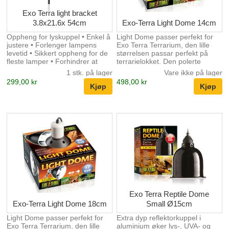
Exo Terra light bracket
3.8x21.6x 54cm
Exo-Terra Light Dome 14cm
Oppheng for lyskuppel • Enkel å
Light Dome passer perfekt for
justere • Forlenger lampens
Exo Terra Terrarium, den lille
levetid • Sikkert oppheng for de
størrelsen passar perfekt på
fleste lamper • Forhindrer at
terrarielokket. Den polerte
lampen tipper over • Forhindrer
aluminiumreflektoren øker lys-,
1 stk. på lager
Vare ikke på lager
skader på terrariet
UVB- og UVA-effekten opp till
299,00 kr
498,00 kr
100 %. Den keramiska sokkelen
passer både kompakte
fluorescerende lamper (max.
26W) og glødelamper (max.
75W). Kombiner gjerne flere
Light Dome med ulike spesifikke
lamper for å skape det ideelle
lyssystemet. Kompakt størrelse
Ekstra dyp, polert
reflektorkuppel Øker UVB-
effekten med opptil 100 % M...
Exo Terra Reptile Dome
Exo-Terra Light Dome 18cm
Small Ø15cm
Light Dome passer perfekt for
Extra dyp reflektorkuppel i
Exo Terra Terrarium, den lille
aluminium øker lys-, UVA- og