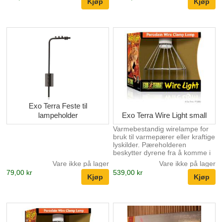
Exo Terra Feste til
lampeholder
Exo Terra Wire Light small
Varmebestandig wirelampe for
bruk til varmepærer eller kraftige
lyskilder. Pæreholderen
beskytter dyrene fra å komme i
direkte kontakt med varme-,
Vare ikke på lager
Vare ikke på lager
eller lyskilden. Lampen festes
79,00 kr
539,00 kr
med en kraftig medfølgende
klype.