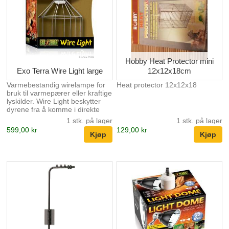
Hobby Heat Protector mini
Exo Terra Wire Light large
12x12x18cm
Varmebestandig wirelampe for
Heat protector 12x12x18
bruk til varmepærer eller kraftige
lyskilder. Wire Light beskytter
dyrene fra å komme i direkte
kontakt med varme-, eller
1 stk. på lager
1 stk. på lager
lyskilden. Lampen festes med
599,00 kr
129,00 kr
en kraftig medfølende klype.