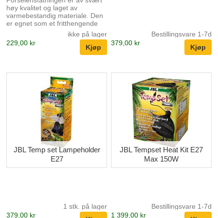
Porselensfatningen er av svært
høy kvalitet og laget av
varmebestandig materiale. Den
er egnet som et fritthengende
tilbehør og har en kabel med
ikke på lager
Bestillingsvare 1-7d
strømbryter, noe som gjør den
229,00 kr
379,00 kr
allsidig i bruk. Den kan brukes
både som en fast lampe eller for
"klemmelamper" og leveres med
monteringsanvisning for enkel
installasjon. Denne
porselensfatningen er ideell for
å sikre pålitelig og sikker
belysning i terrarier eller andre
steder der det er behov for
varme eller lys.
JBL Temp set Lampeholder
JBL Tempset Heat Kit E27
E27
Max 150W
1 stk. på lager
Bestillingsvare 1-7d
379,00 kr
1 399,00 kr