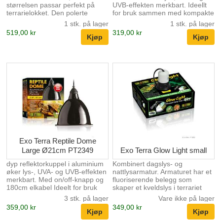
størrelsen passar perfekt på
UVB-effekten merkbart. Ideellt
terrarielokket. Den polerte
for bruk sammen med kompakte
aluminiumreflektoren øker lys-,
fluorescerande lamper og
1 stk. på lager
1 stk. på lager
UVB- og UVA-effekten opp till
glødelamper Med on/off-knapp
519,00 kr
319,00 kr
100 %. Den keramiska sokkelen
og 180cm elkabel
passer både kompakte
Varmetilpasset porselens sokkel
fluorescerende lamper (max.
Benyttes med pære max.75W
26W) og glødelamper (max.
Exo Terra Reptile Dome har en
150W). Kombiner flere Light
ekstra lang reflektorkuppel i
Dome med ulike spesifikke
aluminium. Reptile Dome
lamper for å skape det ideelle
Fixture gir deg
lyssystemet. Kompakt størrelse
variasjonsmuligheter gjennom å
Ekstra dyp, polert
kunne plassere varmekilden
reflektorkuppel Øker UVB-
og/eller lyskilden på ditt
effekten med opptil 100 % Med
terrarium der det trengs.
on/...
Aluminiumrefle...
Exo Terra Reptile Dome
Large Ø21cm PT2349
Exo Terra Glow Light small
dyp reflektorkuppel i aluminium
Kombinert dagslys- og
øker lys-, UVA- og UVB-effekten
nattlysarmatur. Armaturet har et
merkbart. Med on/off-knapp og
fluoriserende belegg som
180cm elkabel Ideelt for bruk
skaper et kveldslys i terrariet
sammen med kompakte
etter at lyset slukker. Dette gir
3 stk. på lager
Vare ikke på lager
fluorescerande lamper og
dyrene mulighet til å falle til ro i
359,00 kr
349,00 kr
glødelamper Varme tilpasset
"solnedgang" og deg til å
porselens sokkel Benyttes med
betrakte dyrenes kveldsaktivitet.