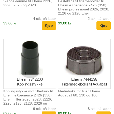
Slangeklemme til Eheim 2226,
Festeklips til filterbeholder til:
2228, 2326 og 2328.
Eheim eXperience 2426 (350)
Eheim professionel 2026, 2028,
2126 og 2128 Eheim
professionel 2226, 2228, 2227,
4 stk. på lager
2 stk. på lager
2229, 2326 og 2328
99,00 kr
99,00 kr
Eheim 7342200
Eheim 7444138
Koblingsstykke
Filtermedieboks til Aquaball
Koblingsstykke mot filterkurv til:
Mediaboks for filter Eheim
Eheim eXperience 2426 (350)
Aquaball 60, 130 og 180.
Eheim filter 2026, 2028, 2226,
2228, 2126, 2128, 2326 og
2328
9 stk. på lager
8 stk. på lager
69,00 kr
89,00 kr