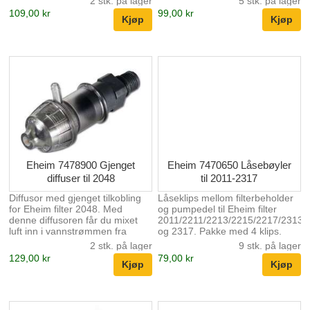
2 stk. på lager
5 stk. på lager
3455, 3465 og 3481.
109,00 kr
99,00 kr
Eheim 7478900 Gjenget
Eheim 7470650 Låsebøyler
diffuser til 2048
til 2011-2317
Diffusor med gjenget tilkobling
Låseklips mellom filterbeholder
for Eheim filter 2048. Med
og pumpedel til Eheim filter
denne diffusoren får du mixet
2011/2211/2213/2215/2217/2313/
luft inn i vannstrømmen fra
og 2317. Pakke med 4 klips.
filteret.
2 stk. på lager
9 stk. på lager
129,00 kr
79,00 kr