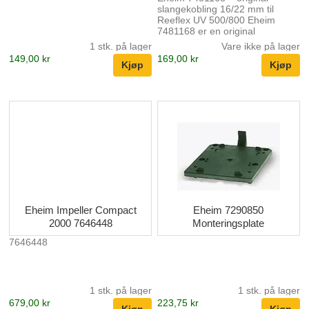
slangekobling 16/22 mm til
Reeflex UV 500/800 Eheim
7481168 er en original
slangekobling 16/22 mm til
1 stk. på lager
Vare ikke på lager
Eheim Reeflex UV 500 (3722)
149,00 kr
169,00 kr
og Reeflex UV 800 (3723) . Den
sørger for tett og sikker
tilkobling mellom filterslange og
UVC-enhet, slik at vannet ledes
riktig gjennom UV-sterilisatoren
for maksimal effekt. Perfekt som
reservedel eller ekstra kobling
for deg som allerede bruker
Eheim Reeflex UV og vil
beholde anlegget 100% originalt
med deler fra webzo...
Eheim Impeller Compact
Eheim 7290850
2000 7646448
Monteringsplate
7646448
1 stk. på lager
1 stk. på lager
679,00 kr
223,75 kr