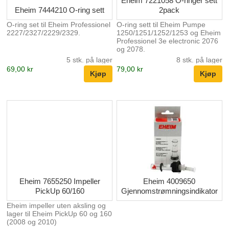
Eheim 7221058 O-ringer sett
Eheim 7444210 O-ring sett
2pack
O-ring set til Eheim Professionel
O-ring sett til Eheim Pumpe
2227/2327/2229/2329.
1250/1251/1252/1253 og Eheim
Professionel 3e electronic 2076
og 2078.
5 stk. på lager
8 stk. på lager
69,00 kr
79,00 kr
Eheim 7655250 Impeller
Eheim 4009650
PickUp 60/160
Gjennomstrømningsindikator
Eheim impeller uten aksling og
lager til Eheim PickUp 60 og 160
(2008 og 2010)