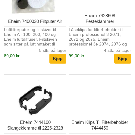
Eheim 7428608
Eheim 7400030 Filtputer Air
Festeklammer
Luftfilterputer og filtskiver til
Låseklips for filterbeholder til:
Eheim Air 100, 200, 400 og
Eheim professionel 3 2071,
Eheim luftdiffuser. Filtskiven
2072 og 2075. Eheim
som sitter på luftinntaket til
professionel 3e 2074, 2076 og
luftpumpene blir etterhvert tett.
2078. Eheim professionel 4+
5 stk. på lager
4 stk. på lager
Det anbefales å bytte denne
2271, 2273, 2274, 2275, 2321
89,00 kr
99,00 kr
filtskiven for å opprettholde full
og 2373
effekt til luftpumpene.
Inneholder: 2 filterputer til Eheim
Air 100, 200 and 400 og 2
filtputer for Eheim Diffuser til
luftpumper.
Eheim 7444100
Eheim Klips Til Filterbeholder
Slangeklemme til 2226-2328
7444450