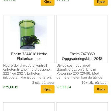
Eheim 7344818 Nedre
Eheim 7478860
Flottørkammer
Oppgraderingskit til 2048
Nedre del til wet/dry kontroll
Utvidelsesmodul med
enheten til Eheim professionel
skumfilterpatron til Eheim
2227 og 2327. Enheten
Powerline 200 (2048). Med
inkluderer ikke isopor flottøren.
denne enheten kan du utvide
filterkapasiteten til filteret med
3 stk. på lager
10+ stk. på lager
flere enheter.
379,00 kr
239,00 kr