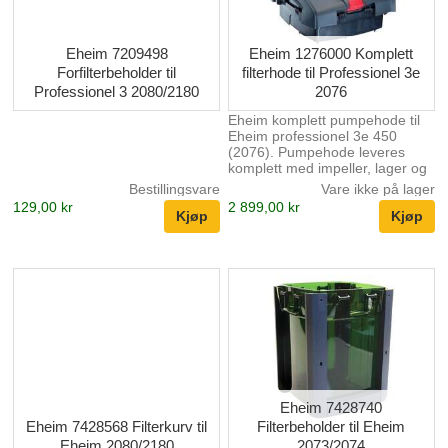
Eheim 7209498
Eheim 1276000 Komplett
Forfilterbeholder til
filterhode til Professionel 3e
Professionel 3 2080/2180
2076
Eheim komplett pumpehode til
Eheim professionel 3e 450
(2076). Pumpehode leveres
komplett med impeller, lager og
aksling. Strømadapter og
Bestillingsvare
Vare ikke på lager
slangetilkobling følger ikke med.
129,00 kr
2 899,00 kr
Eheim 7428740
Eheim 7428568 Filterkurv til
Filterbeholder til Eheim
Eheim 2080/2180
2073/2074