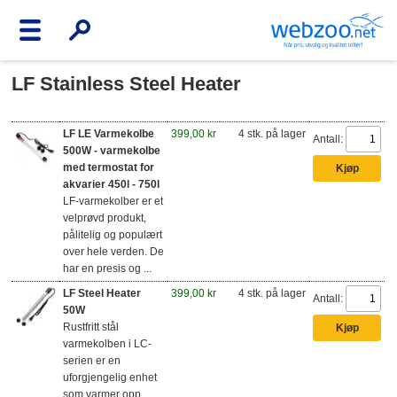
LF Stainless Steel Heater
LF LE Varmekolbe
399,00 kr
4 stk. på lager
Antall:
500W - varmekolbe
med termostat for
akvarier 450l - 750l
LF-varmekolber er et
velprøvd produkt,
pålitelig og populært
over hele verden. De
har en presis og ...
LF Steel Heater
399,00 kr
4 stk. på lager
Antall:
50W
Rustfritt stål
varmekolben i LC-
serien er en
uforgjengelig enhet
som varmer opp