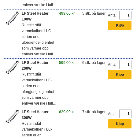
enhver væske i full...
LF Steel Heater
499,00 kr
5 stk. på lager
Antall:
100W
Rustfritt stål
varmekolben i LC-
serien er en
uforgjengelig enhet
som varmer opp
enhver væske i full...
LF Steel Heater
599,00 kr
6 stk. på lager
Antall:
200W
Rustfritt stål
varmekolben i LC-
serien er en
uforgjengelig enhet
som varmer opp
enhver væske i full...
LF Steel Heater
629,00 kr
7 stk. på lager
Antall:
300W
Rustfritt stål
varmekolben i LC-
serien er en