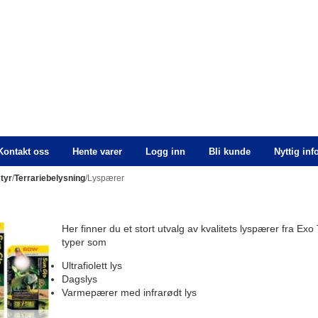
Kontakt oss
Hente varer
Logg inn
Bli kunde
Nyttig in
styr
/
Terrariebelysning
/Lyspærer
Her finner du et stort utvalg av kvalitets lyspærer fra Exo T
typer som
Ultrafiolett lys
Dagslys
Varmepærer med infrarødt lys