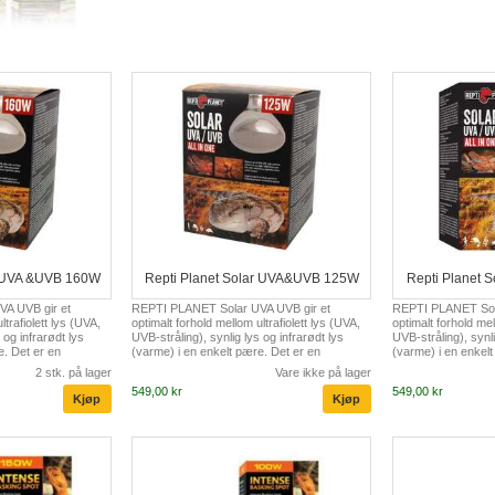
r UVA &UVB 160W
Repti Planet Solar UVA&UVB 125W
Repti Planet 
A UVB gir et
REPTI PLANET Solar UVA UVB gir et
REPTI PLANET Sola
ltrafiolett lys (UVA,
optimalt forhold mellom ultrafiolett lys (UVA,
optimalt forhold mel
 og infrarødt lys
UVB-stråling), synlig lys og infrarødt lys
UVB-stråling), synli
e. Det er en
(varme) i en enkelt pære. Det er en
(varme) i en enkelt
fremmer fysiologiske
fullspektret lampe som fremmer fysiologiske
fullspektret lampe
2 stk. på lager
Vare ikke på lager
, matinntak og
prosesser som aktivitet, matinntak og
prosesser som aktiv
549,00 kr
549,00 kr
være produksjonen av
reproduksjon. Takket være produksjonen av
reproduksjon. Tak
absorpsjonen
vitamin D3, er kalsiumabsorpsjonen
vitamin D3, er kal
ktig utvikling og vekst
optimalisert og sikrer riktig utvikling og vekst
optimalisert og sikr
av terrariumdyr.
av terrariumdyr.