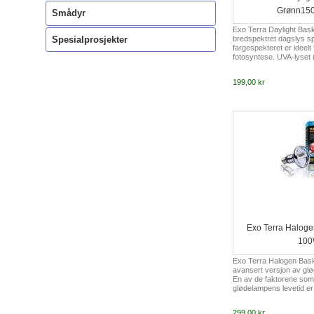
Grønn15
Smådyr
Exo Terra Daylight Bask
Spesialprosjekter
bredspektret dagslys s
fargespekteret er ideelt
fotosyntese. UVA-lyset (u
til reptilernes fysiolog
tillater en å lede varmen
199,00 kr
bestemt retning for å s
solplass i terrariet. K
Daytime Heat Lamp elle
for en 24-timers syklu
dagslyslampe for terrar
"solplass" for termoreg
omgive...
Exo Terra Haloge
10
Exo Terra Halogen Bask
avansert versjon av glø
En av de faktorene som 
glødelampens levetid e
wolframen i pæren. Ved å
halogengass i pæren fj
299,00 kr