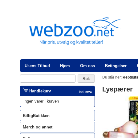
Ukens Tilbud
Hjem
Om oss
Betingelser
Du står her:
Reptilut
Lyspærer
Handlekurv
Inkl mva
Ingen varer i kurven
BilligButikken
Merch og annet