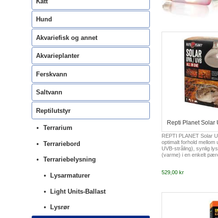
Katt
Hund
Akvariefisk og annet
Akvarieplanter
Ferskvann
Saltvann
Reptilutstyr
Repti Planet Sola
Terrarium
REPTI PLANET Solar UV
optimalt forhold mellom u
Terrariebord
UVB-stråling), synlig lys
(varme) i en enkelt pær
Terrariebelysning
fullspektret lampe som 
prosesser som aktivitet
529,00 kr
reproduksjon. Takket 
Lysarmaturer
vitamin D3, er kalsium
optimalisert og sikrer ri
Light Units-Ballast
av terrariumdyr.
Lysrør