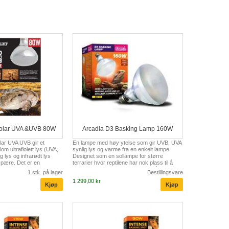
Solar UVA &UVB 80W
Arcadia D3 Basking Lamp 160W
r UVA UVB gir et
En lampe med høy ytelse som gir UVB, UVA
lom ultrafiolett lys (UVA,
synlig lys og varme fra en enkelt lampe.
g lys og infrarødt lys
Designet som en sollampe for større
 pære. Det er en
terrarier hvor reptilene har nok plass til å
 som fremmer fysiologiske
bevege seg inn og ut av lyset for å regulere
1 stk. på lager
Bestillingsvare
itet, matinntak og
temperaturen. • 50 graders vinkel på
1 299,00 kr
ket være produksjonen av
strålene gir en stor overflate med sol •
siumabsorpsjonen
Gjennomsnittlig levetid på 6000 timer • Ingen
er riktig utvikling og vekst
ballast nødvendig