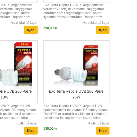
UVB100 avgir optimale
Exo Terra Reptile UVB100 avgir optimale
 verdiene i skyggefulle
verdier av UVB, lik verdiene i skyggefulle
skogen eller i andre
områder som i regnskogen eller i andre
områder. Reptiler som
lignende tropiske områder. Reptiler som
ter får moderat UV stråling
lever i slike habitater får moderat UV stråling
Vare ikke på lager
Vare ikke på lager
 forhold som relativt høy
pga. klimatologiske forhold som relativt høy
398,00 kr
ende regn/sol osv. som
luftfuktighet, skiftende regn/sol osv. som
s fra å nå ned til
hindrer direkte sollys fra å nå ned til
dssted. Denne pærens
reptilenes oppholdssted. Denne pærens
ytte-index sikrer vitamin
gode Vitamin D3 utbytte-index sikrer vitamin
om sikrer et godt
D3 photosyntesen som sikrer et godt
rhindrer metaboliske s...
kalsiumopptak og forhindrer metaboliske s...
ptile UVB 200 Pære
Exo Terra Reptile UVB 200 Pære
13W
25W
UVB200 avgir et UVB-
Exo Terra Reptile UVB200 avgir et UVB-
 vitamin D3 fotosyntesen.
spektrum ideelt for vitamin D3 fotosyntesen.
t utviklet for å simulere
Reptil200 er særskilt utviklet for å simulere
ler som lever i slike
forholdene for reptiler som lever i slike
tsettes for veldig høye
habitater hvor de utsettes for veldig høye
6 stk. på lager
4 stk. på lager
tive ørkenreptiler. Slike
UV doser som dagaktive ørkenreptiler. Slike
599,00 kr
te, ufiltrert sollys med
områder mottar direkte, ufiltrert sollys med
Denne pærens høye
høye UV verdier. Denne pærens høye