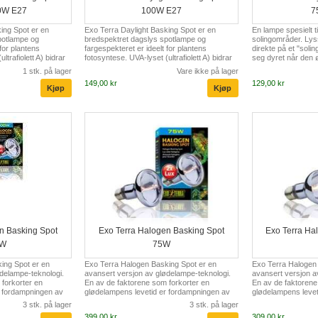
0W E27
100W E27
7
ing Spot er en
Exo Terra Daylight Basking Spot er en
En lampe spesielt ti
potlampe og
bredspektret dagslys spotlampe og
solingområder. Lys
 for plantens
fargespekteret er ideelt for plantens
direkte på et "soli
ltrafiolett A) bidrar
fotosyntese. UVA-lyset (ultrafiolett A) bidrar
seg dyret når den 
iske velvære. Pæren
til reptilernes fysiologiske velvære. Pæren
Varmen og lyset i s
1 stk. på lager
Vare ikke på lager
 og lyset i en
tillater en å lede varmen og lyset i en
slik at det tillates 
149,00 kr
129,00 kr
kape en konsentrert
bestemt retning for å skape en konsentrert
solingsplassen. UVA 
an kombineres med
solplass i terrariet. Kan kombineres med
bidrar til større tri
r Night Heat Lampe
Daytime Heat Lamp eller Night Heat Lampe
dagslyslampe med 
s Bredspektrum
for en 24-timers syklus Bredspektrum
ideell for plantene
ier Oppretter en
dagslyslampe for terrarier Oppretter en
(ultrafiolett A) lyset 
ulering Øker
"solplass" for termoregulering Øker
seg i tilfreds. Og v
omgive...
n Basking Spot
Exo Terra Halogen Basking Spot
Exo Terra Ha
0W
75W
ing Spot er en
Exo Terra Halogen Basking Spot er en
Exo Terra Halogen 
delampe-teknologi.
avansert versjon av glødelampe-teknologi.
avansert versjon a
forkorter en
En av de faktorene som forkorter en
En av de faktorene
r fordampningen av
glødelampens levetid er fordampningen av
glødelampens levet
 legge til
wolframen i pæren. Ved å legge til
wolframen i pæren. 
3 stk. på lager
3 stk. på lager
ernes en kjemisk
halogengass i pæren fjernes en kjemisk
halogengass i pære
399,00 kr
309,00 kr