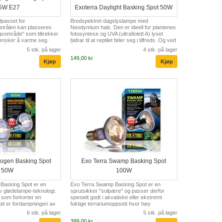
5W E27
Exoterra Daylight Basking Spot 50W
lpasset for
Bredspektret dagslyslampe med
strålen kan plasseres
Neodymium hals. Den er ideell for plantenes
ngsområde" som tiltrekker
fotosyntese og UVA (ultrafiolett A) lyset
ønsker å varme seg.
bidrar til at reptilet føler seg i tilfreds. Og ved
trålen er forsterket 35%
å lage en naturlig varmekilde reptilet kan
5 stk. på lager
4 stk. på lager
større avstand fra pæren til
sole seg under, skaper den en naturlig
149,00 kr
(ultrafiolett A) lyset
atmosfære.
vsel. Bredspektret
Neodymium hals. Den er
s fotosyntese og UVA
bidrar til at reptilet føler
ed å lage en n...
logen Basking Spot
Exo Terra Swamp Basking Spot
50W
100W
Basking Spot er en
Exo Terra Swamp Basking Spot er en
v glødelampe-teknologi.
sprutsikker "solpære" og passer derfor
 som forkorter en
spesielt godt i akvatiske eller ekstremt
id er fordampningen av
fuktige terrariumoppsett hvor høy
Ved å legge til
luftfuktighet eller utilsiktet vannspredning kan
6 stk. på lager
5 stk. på lager
n fjernes en kjemisk
føre til at en vanlig varmepære brenner ut
399,00 kr