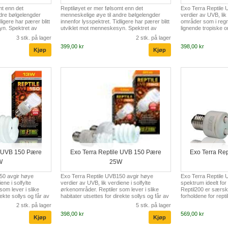
mt enn det
Reptiløyet er mer følsomt enn det
Exo Terra Reptile 
dre bølgelengder
menneskelige øye til andre bølgelengder
verdier av UVB, lik
ligere har pærer blitt
innenfor lysspektret. Tidligere har pærer blitt
områder som i regn
yn. Spektret av
utviklet mot menneskesyn. Spektret av
lignende tropiske 
ker i de
Reptile Vision pæren peker i de
lever i slike habita
3 stk. på lager
2 stk. på lager
ige for reptiler. Som
bølgelengder som er viktige for reptiler. Som
pga. klimatologiske
399,00 kr
398,00 kr
vende bølgelengder
et resultat av lysets levende bølgelengder
luftfuktighet, skift
sion, vil reptiler
som leveres av Reptile Vision, vil reptiler
hindrer direkte solly
er fra deres
oppleve og oppleve farger fra deres
reptilenes opphol
. Exo Terra Reptile
omgivelser mer naturlig. Exo Terra Reptile
gode Vitamin D3 utb
rbedre levekårene og
Vision vil bidra til å forbedre levekårene og
D3 photosyntesen s
reptilene dine.
fysiologiske velvære av reptilene dine.
kalsiumopptak og fo
Komb...
e UVB 150 Pære
Exo Terra Reptile UVB 150 Pære
Exo Terra Re
W
25W
50 avgir høye
Exo Terra Reptile UVB150 avgir høye
Exo Terra Reptile 
ene i solfylte
verdier av UVB, lik verdiene i solfylte
spektrum ideelt for
som lever i slike
ørkenområder. Reptiler som lever i slike
Reptil200 er særskil
rekte sollys og får av
habitater utsettes for direkte sollys og får av
forholdene for repti
g UV stråling i forhold
den grunn relativt kraftig UV stråling i forhold
habitater hvor de u
2 stk. på lager
5 stk. på lager
ne pæren kan også
til andre reptiler. Denne pæren kan også
UV doser som dagak
398,00 kr
569,00 kr
 tettere topp, men
benyttes i terrarier med tettere topp, men
områder mottar direk
stråling.
allikevel motta nok UVB stråling.
høye UV verdier. 