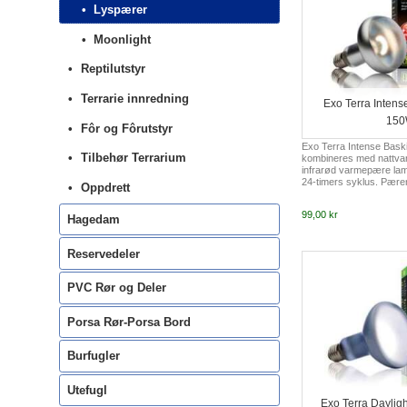
Lyspærer
Moonlight
Reptilutstyr
Terrarie innredning
Exo Terra Intens
15
Fôr og Fôrutstyr
Exo Terra Intense Bask
Tilbehør Terrarium
kombineres med nattva
infrarød varmepære lamp
24-timers syklus. Pæren
Oppdrett
som en spotlampe (liten
smale spredningen fra 
99,00 kr
nøyaktig på et område 
Hagedam
solplass. Varmen og ly
35% som gjør at man ka
Reservedeler
mellom pære og solplas
bidrar til reptilernes fy
35% økning av lys og va
PVC Rør og Deler
Bedre sentr...
Porsa Rør-Porsa Bord
Burfugler
Utefugl
Exo Terra Daylig