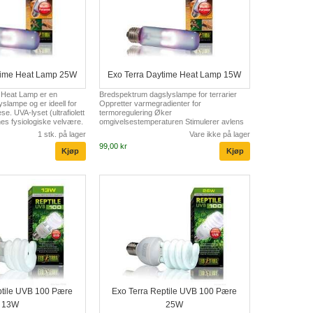
time Heat Lamp 25W
Exo Terra Daytime Heat Lamp 15W
 Heat Lamp er en
Bredspektrum dagslyslampe for terrarier
slampe og er ideell for
Oppretter varmegradienter for
e. UVA-lyset (ultrafiolett
termoregulering Øker
ernes fysiologiske velvære.
omgivelsestemperaturen Stimulerer avlens
tor er at varmen fra
oppførsel gjennom UVA stråler Kan
1 stk. på lager
Vare ikke på lager
omgivelsestemperaturen
kombineres med Night Glo eller Heat Glo i
99,00 kr
xo Terra Daytime Heat
en 24-timers syklus
res med nattvarme lampe
ing spot lampe for en 24-
redspektrum dagslyslampe
retter varmegradienter for
Ø...
ptile UVB 100 Pære
Exo Terra Reptile UVB 100 Pære
13W
25W