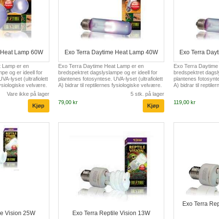
e Heat Lamp 60W
Exo Terra Daytime Heat Lamp 40W
Exo Terra Day
t Lamp er en
Exo Terra Daytime Heat Lamp er en
Exo Terra Daytime
pe og er ideell for
bredspektret dagslyslampe og er ideell for
bredspektret dagsly
VA-lyset (ultrafiolett
plantenes fotosyntese. UVA-lyset (ultrafiolett
plantenes fotosyntes
 fysiologiske velvære.
A) bidrar til reptilernes fysiologiske velvære.
A) bidrar til reptil
r at varmen fra
En annen viktig faktor er at varmen fra
En annen viktig fak
Vare ikke på lager
5 stk. på lager
velsestemperaturen
denne pæren øker omgivelsestemperaturen
denne pæren øker 
79,00 kr
119,00 kr
rra Daytime Heat
i hele terrariet. Exo Terra Daytime Heat
i hele terrariet. E
med nattvarme lampe
Lamp bør kombineres med nattvarme lampe
Lamp bør kombine
pot lampe for en 24-
eller infrarød basking spot lampe for en 24-
eller infrarød bask
ektrum dagslyslampe
timers syklus * Bredspektrum dagslyslampe
timers syklus * B
r varmegradienter for
for terrarier * Oppretter varmegradienter for
for terrarier * Opp
termo-regulering * Ø...
termo-regulering * 
Exo Terra Re
le Vision 25W
Exo Terra Reptile Vision 13W