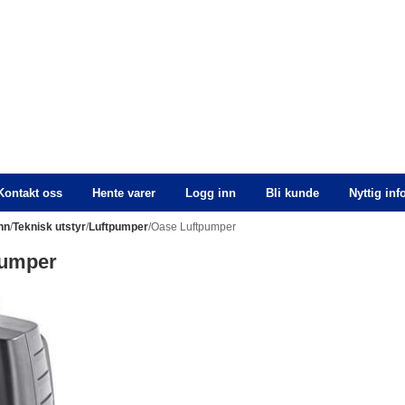
Kontakt oss
Hente varer
Logg inn
Bli kunde
Nyttig in
nn
/
Teknisk utstyr
/
Luftpumper
/Oase Luftpumper
pumper