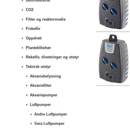
Bunnsubstrat
CO2
Filter og reaktormedia
Fiskefòr
Oppdrett
Plantetilbehør
Rekefór, tilsetninger og utstyr
Teknisk utstyr
Akvariebelysning
Akvariefilter
Akvariepumper
Luftpumper
Andre Luftpumper
Sera Luftpumper