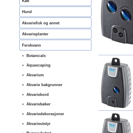
Katt
Hund
Akvariefisk og annet
Akvarieplanter
Ferskvann
Botanicals
Aquascaping
Akvarium
Akvarie bakgrunner
Akvariebord
Akvariebøker
Akvariedekorasjoner
Akvarieutstyr