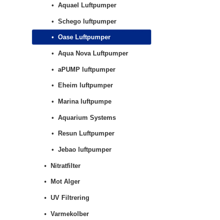
Aquael Luftpumper
Schego luftpumper
Oase Luftpumper
Aqua Nova Luftpumper
aPUMP luftpumper
Eheim luftpumper
Marina luftpumpe
Aquarium Systems
Resun Luftpumper
Jebao luftpumper
Nitratfilter
Mot Alger
UV Filtrering
Varmekolber