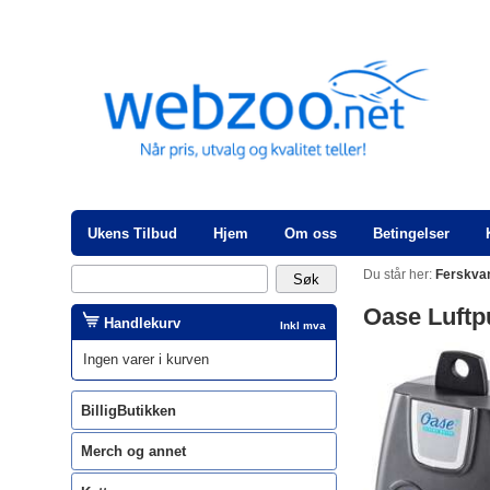
Ukens Tilbud
Hjem
Om oss
Betingelser
Du står her:
Ferskva
Oase Luft
Handlekurv
Inkl mva
Ingen varer i kurven
BilligButikken
Merch og annet