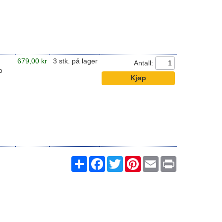
679,00 kr
3 stk. på lager
Antall:
o
Share
Facebook
Twitter
Pinterest
Email
Print