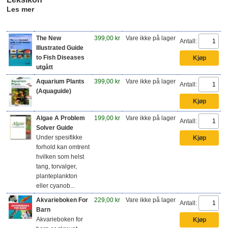
Les mer
The New
399,00 kr
Vare ikke på lager
Antall:
Illustrated Guide
to Fish Diseases
utgått
Aquarium Plants
399,00 kr
Vare ikke på lager
Antall:
(Aquaguide)
Algae A Problem
199,00 kr
Vare ikke på lager
Antall:
Solver Guide
Under spesifikke
forhold kan omtrent
hvilken som helst
tang, torvalger,
planteplankton
eller cyanob...
Akvarieboken For
229,00 kr
Vare ikke på lager
Antall:
Barn
Akvarieboken for