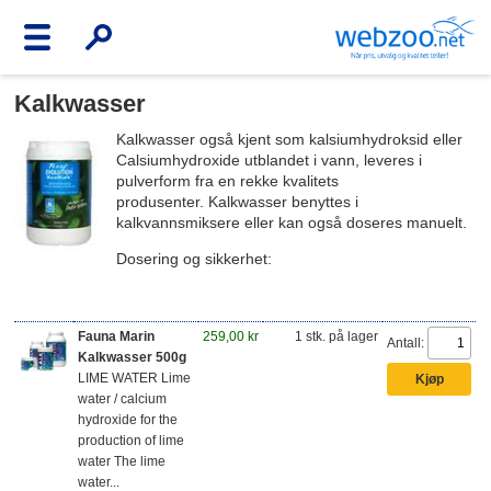
Kalkwasser
Kalkwasser også kjent som kalsiumhydroksid eller
Calsiumhydroxide utblandet i vann, leveres i
pulverform fra en rekke kvalitets
produsenter. Kalkwasser benyttes i
kalkvannsmiksere eller kan også doseres manuelt.
Dosering og sikkerhet:
Fauna Marin
259,00 kr
1 stk. på lager
Antall:
Kalkwasser 500g
LIME WATER Lime
water / calcium
hydroxide for the
production of lime
water The lime
water...