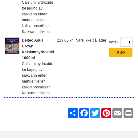
Calsium hydroxide
for laging av
kalkvann enten
manuellt eller i
kalkvannsmikser.
Kalkvann tilføres ...
Deltec Aqua
229,00 kr
Vare ikke på lager
Antall:
Crown
Kalsiumhydroksid
1000ml
Calsium hydroxide
for laging av
kalkvann enten
manuellt eller i
kalkvannsmikser.
Kalkvann tilføres ...
Share
Facebook
Twitter
Pinterest
Email
Pr