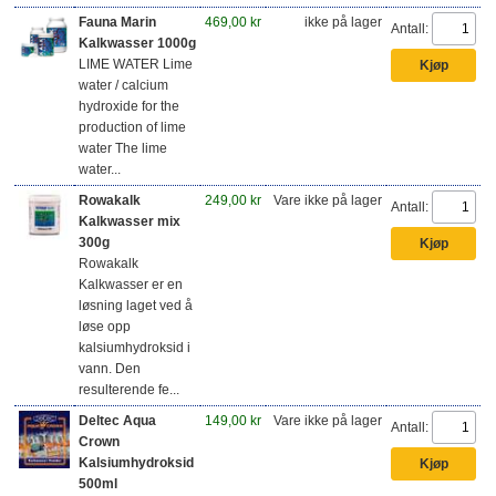
Fauna Marin
469,00 kr
ikke på lager
Antall:
Kalkwasser 1000g
LIME WATER Lime
water / calcium
hydroxide for the
production of lime
water The lime
water...
Rowakalk
249,00 kr
Vare ikke på lager
Antall:
Kalkwasser mix
300g
Rowakalk
Kalkwasser er en
løsning laget ved å
løse opp
kalsiumhydroksid i
vann. Den
resulterende fe...
Deltec Aqua
149,00 kr
Vare ikke på lager
Antall:
Crown
Kalsiumhydroksid
500ml