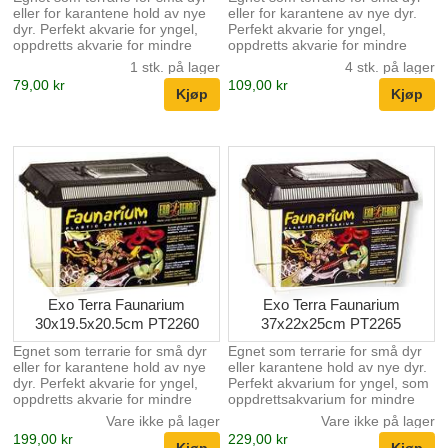
eller for karantene hold av nye
eller for karantene av nye dyr.
dyr. Perfekt akvarie for yngel,
Perfekt akvarie for yngel,
oppdretts akvarie for mindre
oppdretts akvarie for mindre
arter og karantene hold av nye
arter og karantene hold av nye
1 stk. på lager
4 stk. på lager
fisker. • Egnet som terrarie for
fisker. • Egnet som terrarie for
79,00 kr
109,00 kr
små dyr eller karantene hold av
små dyr eller karantene hold av
nye dyr. • Perfekt akvarie for
nye dyr. • Perfekt akvarie for
yngel, oppdretts akvarie for
yngel, oppdretts akvarie for
mindre arter og karantene hold
mindre arter og karantene hold
av nye fisker. • Meget godt
av nye fisker. • Meget godt
egnet for transport av reptiler
egnet for transport av reptiler
eller levende fôr. • Enkelt å
eller levende fôr. • Enkelt å
rengjøre og desinfisere. •
rengjøre og desinfisere. •
Gjenomsiktig dør for god
Gjenomsiktig dør for god
oversikt og enkel håndterin...
oversikt og enkel håndtering av
...
Exo Terra Faunarium
Exo Terra Faunarium
30x19.5x20.5cm PT2260
37x22x25cm PT2265
Egnet som terrarie for små dyr
Egnet som terrarie for små dyr
eller for karantene hold av nye
eller karantene hold av nye dyr.
dyr. Perfekt akvarie for yngel,
Perfekt akvarium for yngel, som
oppdretts akvarie for mindre
oppdrettsakvarium for mindre
arter og karantene hold av nye
arter og karanteneakvarium for
Vare ikke på lager
Vare ikke på lager
fisker. • Egnet som terrarie for
nye fisker. • Egnet som
199,00 kr
229,00 kr
små dyr eller karantene hold av
terrarium for små dyr eller