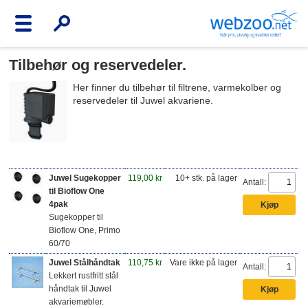
Tilbehør og reservedeler.
Her finner du tilbehør til filtrene, varmekolber og
reservedeler til Juwel akvariene.
Juwel Sugekopper
119,00 kr
10+ stk. på lager
Antall:
til Bioflow One
4pak
Sugekopper til
Bioflow One, Primo
60/70
Juwel Stålhåndtak
110,75 kr
Vare ikke på lager
Antall:
Lekkert rustfritt stål
håndtak til Juwel
akvariemøbler.