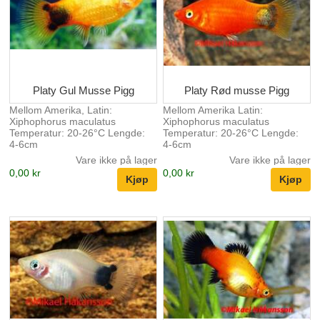
Platy Gul Musse Pigg
Platy Rød musse Pigg
Mellom Amerika, Latin:
Mellom Amerika Latin:
Xiphophorus maculatus
Xiphophorus maculatus
Temperatur: 20-26°C Lengde:
Temperatur: 20-26°C Lengde:
4-6cm
4-6cm
Vare ikke på lager
Vare ikke på lager
0,00 kr
0,00 kr