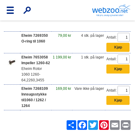
Eheim 7269350
79,00 kr
4 stk. på lager
Antall:
O-ring til 1060
Eheim 7653058
1 199,00 kr
1 stk. på lager
Antall:
Impeller 1260-62
Eheim Rotor
1060 1260-
64,2260,3455
Eheim 7268109
169,00 kr
Vare ikke på lager
Antall:
Innsugsstykke
til1060 / 1262 /
1264
Share
Facebook
Twitter
Pinterest
Email
Pr