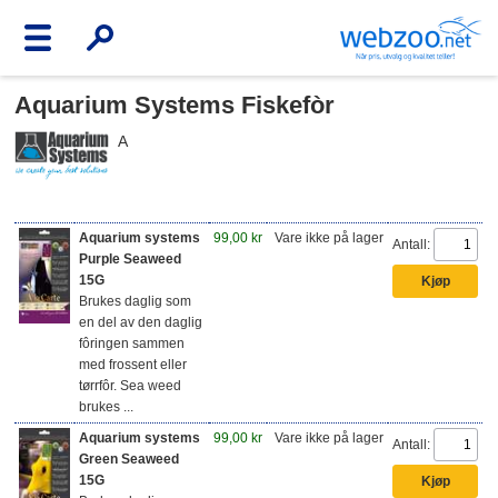
Aquarium Systems Fiskefòr
A
Aquarium systems
99,00 kr
Vare ikke på lager
Antall:
Purple Seaweed
15G
Brukes daglig som
en del av den daglig
fôringen sammen
med frossent eller
tørrfôr. Sea weed
brukes ...
Aquarium systems
99,00 kr
Vare ikke på lager
Antall:
Green Seaweed
15G