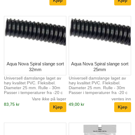
Aqua Nova Spiral slange sort
Aqua Nova Spiral slange sort
32mm
25mm
Universell damslange laget av
Universell damslange laget av
høy kvalitet PVC. Fleksibel.
høy kvalitet PVC. Fleksibel.
Diameter 25 mm. Rulle - 30m
Diameter 25 mm. Rulle - 30m
Passer i temperaturer fra -20 c
Passer i temperaturer fra -20 c
til + 50 C. Veldig sterk og
til + 50 C. Veldig sterk og
Vare ikke på lager
ventes inn
holdbar damslange, som vi
holdbar damslange, som vi
83,75 kr
49,00 kr
anbefaler å bruke med alle Aqua
anbefaler å bruke med alle Aqua
Nova dampumper.
Nova dampumper.
Fleksibiliteten til denne slangen
Fleksibiliteten til denne slangen
vil bidra til å gjøre installasjonen
vil bidra til å gjøre installasjonen
enklere.
enklere.