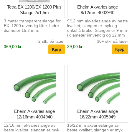
Tetra EX 1200/EX 1200 Plus
Eheim Akvarieslange
Slange 2x1,5m
9/12mm 4003940
3 meter transparent slange for
9/12 mm akvarieslange av beste
EX. 1200 utvendig filter. Indre
kvalitet, slangen er myk og
diameter 15,2 mm.
enkel å bruke. Slangen er 9 mm
i diameter innvendig og 12 mm
diameter utvendig. Slange pris
2 stk. på lager
30+ stk. på lager
per meter. Slangen selges i
369,00 kr
39,00 kr
meter. dvs. 12 stk = 12 meters
slange i ett stykke.
Eheim Akvarieslange
Eheim Akvarieslange
12/16mm 4004940
16/22mm 4005949
12/16 mm akvarieslange av
16/22 mm akvarieslange av
beste kvalitet, slangen er myk
beste kvalitet, slangen er myk