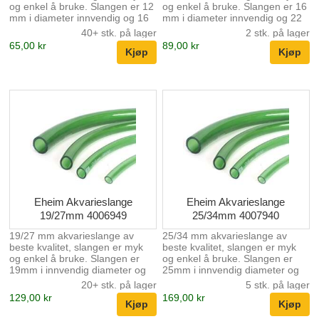
og enkel å bruke. Slangen er 12
og enkel å bruke. Slangen er 16
mm i diameter innvendig og 16
mm i diameter innvendig og 22
mm diameter utvendig. Slange
mm diameter utvendig. Oppgitt
40+ stk. på lager
2 stk. på lager
pris per meter.
pris er pr. meter.
65,00 kr
89,00 kr
Eheim Akvarieslange
Eheim Akvarieslange
19/27mm 4006949
25/34mm 4007940
19/27 mm akvarieslange av
25/34 mm akvarieslange av
beste kvalitet, slangen er myk
beste kvalitet, slangen er myk
og enkel å bruke. Slangen er
og enkel å bruke. Slangen er
19mm i innvendig diameter og
25mm i innvendig diameter og
27mm utvendig. Slangen selges
34mm utvendig. Slangen selges
20+ stk. på lager
5 stk. på lager
i meter. dvs. 12 stk = 12 meters
i meter. dvs. 12 stk = 12 meters
129,00 kr
169,00 kr
slange i ett stykke. Slange pris
slange i ett stykke.
per meter.