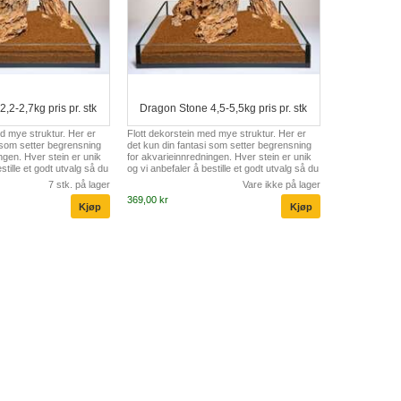
,2-2,7kg pris pr. stk
Dragon Stone 4,5-5,5kg pris pr. stk
d mye struktur. Her er
Flott dekorstein med mye struktur. Her er
 som setter begrensning
det kun din fantasi som setter begrensning
ngen. Hver stein er unik
for akvarieinnredningen. Hver stein er unik
stille et godt utvalg så du
og vi anbefaler å bestille et godt utvalg så du
"perfekt" innredning.
kan komponerer en "perfekt" innredning.
7 stk. på lager
Vare ikke på lager
369,00 kr