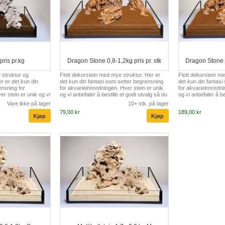
ris pr.kg
Dragon Stone 0,8-1,2kg pris pr. stk
Dragon Stone 2
 struktur og
Flott dekorstein med mye struktur. Her er
Flott dekorstein me
r er det kun din
det kun din fantasi som setter begrensning
det kun din fantasi
ensning for
for akvarieinnredningen. Hver stein er unik
for akvarieinnredni
r stein er unik og vi
og vi anbefaler å bestille et godt utvalg så du
og vi anbefaler å be
godt utvalg så du kan
kan komponerer en "perfekt" innredning.
kan komponerer en 
Vare ikke på lager
10+ stk. på lager
 innredning.
79,00 kr
189,00 kr