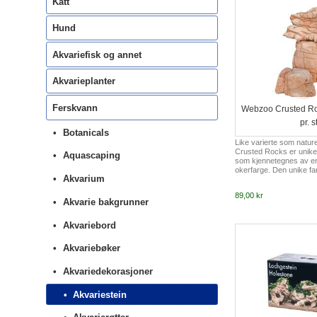
Katt
Hund
Akvariefisk og annet
Akvarieplanter
Ferskvann
Webzoo Crusted Roc
pr. s
Botanicals
Like varierte som natur
Crusted Rocks er unike,
Aquascaping
som kjennetegnes av en
okerfarge. Den unike fa
Akvarium
Rocks bringer naturens
inn i akvariet ditt. De gu
89,00 kr
okerfargede tonene ha
Akvarie bakgrunner
ulike planter og dyr du ho
Steinene er allsidige og 
Akvariebord
terrarier. Enten du hold
eller fascinerende repti
denne steinen imitere mi
Akvariebøker
naturl...
Akvariedekorasjoner
Akvariestein