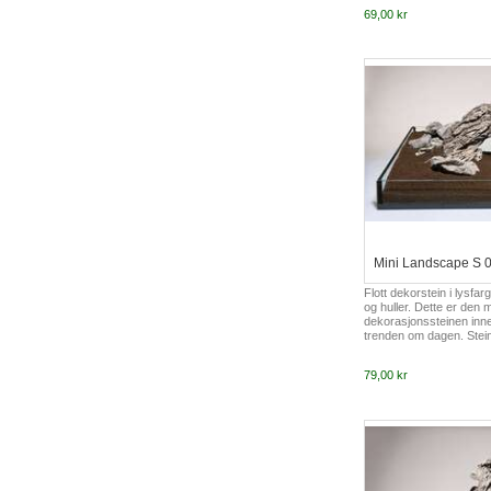
69,00 kr
Mini Landscape S 0,
Flott dekorstein i lysfa
og huller. Dette er den 
dekorasjonssteinen inn
trenden om dagen. Stein
fjellformasjoner og spe
fin kontrast til grønne pl
79,00 kr