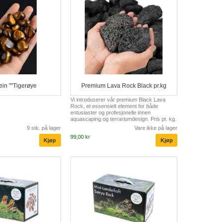
ein ""Tigerøye
Premium Lava Rock Black pr.kg
Vi introduserer vår premium Black Lava
Rock, et essensielt element for både
entusiaster og profesjonelle innen
aquascaping og terrariumdesign. Pris pr. kg.
9 stk. på lager
Vare ikke på lager
99,00 kr