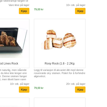
ge rød/oransje fargen vil
v liv til ethvert
Vare ikke på lager
10+ stk. på lager
tte med en nydelig
79,00 kr
ller sand og len deg
sjonen din.
d Lines Rock
Rosy Rock (1.8 - 2.2Kg
et naturlig, men slående
Legg til variasjon til akvariet ditt med denne
du ikke lete lenger enn
rosenrøde sky steinen. Polert for å forhindre
r. Denne steinen fanger
algevekst.
r, men tilsett bare vann
mheve den flotte
10+ stk. på lager
20+ stk. på lager
rødt og krem.
79,00 kr