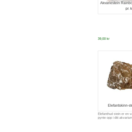
Akvariestein Rainb
pr. 
39,00 kr
Elefantskinn-st
Elefanthud stein er en v
pynte opp i ditt akvariu