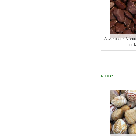
Akvariestein Maro
pr. 
49,00 kr