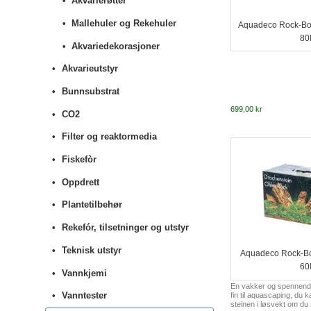
Akvarierøtter
Mallehuler og Rekehuler
Aquadeco Rock-Box
80
Akvariedekorasjoner
Akvarieutstyr
Bunnsubstrat
699,00 kr
CO2
Filter og reaktormedia
Fiskefòr
Oppdrett
Plantetilbehør
Rekefór, tilsetninger og utstyr
Teknisk utstyr
Aquadeco Rock-Bo
60
Vannkjemi
En vakker og spennende
Vanntester
fin til aquascaping, du 
steinen i løsvekt om du