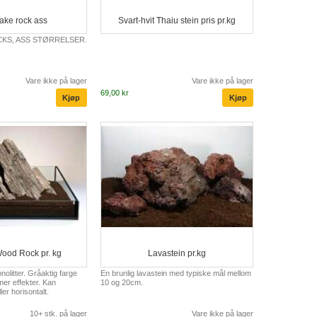
ake rock ass
Svart-hvit Thaiu stein pris pr.kg
KS, ASS STØRRELSER.
Vare ikke på lager
Vare ikke på lager
69,00 kr
ood Rock pr. kg
Lavastein pr.kg
olitter. Gråaktig farge
En brunlig lavastein med typiske mål mellom
er effekter. Kan
10 og 20cm.
ler horisontalt.
10+ stk. på lager
Vare ikke på lager