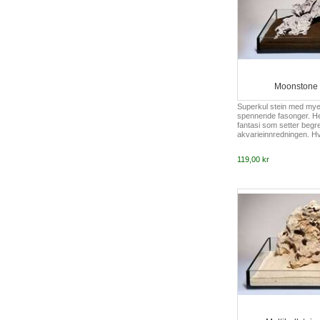
Moonstone p
Superkul stein med mye
spennende fasonger. He
fantasi som setter begr
akvarieinnredningen. Hve
anbefaler å bestille et 
komponerer en "perfekt"
119,00 kr