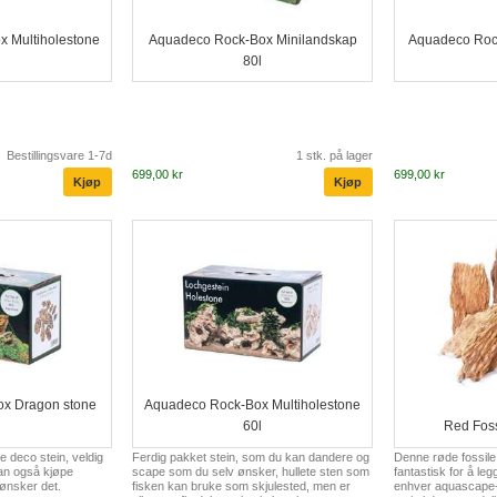
 Multiholestone
Aquadeco Rock-Box Minilandskap
Aquadeco Roc
l
80l
Bestillingsvare 1-7d
1 stk. på lager
699,00 kr
699,00 kr
x Dragon stone
Aquadeco Rock-Box Multiholestone
l
60l
Red Foss
 deco stein, veldig
Ferdig pakket stein, som du kan dandere og
Denne røde fossile s
kan også kjøpe
scape som du selv ønsker, hullete sten som
fantastisk for å legg
 ønsker det.
fisken kan bruke som skjulested, men er
enhver aquascape-a