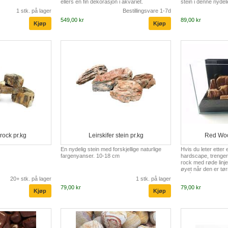
ellers en fin dekorasjon i akvariet.
stein i denne nydeli
absolutt gi et snev a
1 stk. på lager
Bestillingsvare 1-7d
aquascape. legg de
549,00 kr
89,00 kr
kvarts qhite grus e
tilbake og nyt krea
rock pr.kg
Leirskifer stein pr.kg
Red Woo
En nydelig stein med forskjellige naturlige
Hvis du leter etter 
fargenyanser. 10-18 cm
hardscape, trenger 
rock med røde linje
øyet når den er tør
for å utdype og fre
20+ stk. på lager
1 stk. på lager
kontrasten mellom 
79,00 kr
79,00 kr