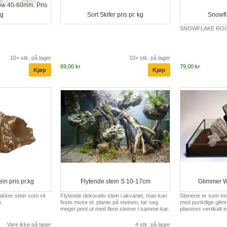
ow 40-60mm. Pris
kg
Sort Skifer pris pr. kg
Snowfl
SNOWFLAKE ROC
10+ stk. på lager
10+ stk. på lager
69,00 kr
79,00 kr
ein pris pr.kg
Flytende stein S 10-17cm
Glimmer W
akker stein som vil
Flytende dekorativ stein i akvariet, man kan
Stenene er som mon
m.
feste mose el. plante på steinen, tar seg
med punktlige glimm
meget pent ut med flere steiner i samme kar.
plaseres vertikalt el
Vare ikke på lager
4 stk. på lager