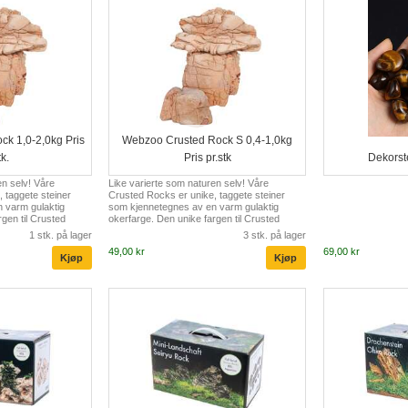
k 1,0-2,0kg Pris
Webzoo Crusted Rock S 0,4-1,0kg
tk.
Pris pr.stk
Dekorst
en selv! Våre
Like varierte som naturen selv! Våre
 taggete steiner
Crusted Rocks er unike, taggete steiner
 varm gulaktig
som kjennetegnes av en varm gulaktig
rgen til Crusted
okerfarge. Den unike fargen til Crusted
 skjønnhet direkte
Rocks bringer naturens skjønnhet direkte
1 stk. på lager
3 stk. på lager
laktige og
inn i akvariet ditt. De gulaktige og
49,00 kr
69,00 kr
rmonerer perfekt med
okerfargede tonene harmonerer perfekt med
lder i akvariet ditt.
ulike planter og dyr du holder i akvariet ditt.
like godt egnet for
Steinene er allsidige og like godt egnet for
er eksotiske fisker
terrarier. Enten du holder eksotiske fisker
ler, kan du med
eller fascinerende reptiler, kan du med
ljøet i dyrenes
denne steinen imitere miljøet i dyrenes
naturl...