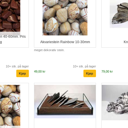
on 40-60mm. Pris
kg
Akvariestein Rainbow 10-30mm
Kn
meget dekorativ stein.
10+ stk. på lager
10+ stk. på lager
49,00 kr
79,00 kr