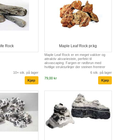
ife Rock
Maple Leaf Rock pr.kg
Maple Leaf Rock er en meget vakker og
attraktiv akvariestein, perfekt til
akvascaping. Fargen er rødbrun med
hvitlige strukturlinjer der steinen fremtrer
som en slags spindelvevskonstruksjon eller
10+ stk. på lager
6 stk. på lager
lagvis med løv. Steinen inneholder noe kalk
79,00 kr
slik at en lett forhøyning av pH må
påregnes. pH økningen holdes i sjakk ved
regelmessige vannbytter. En meget
iøyenfallende og pen akvariestein Perfekt til
akvascaping