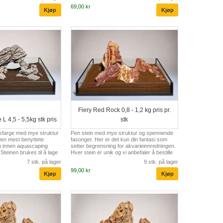
69,00 kr
Fiery Red Rock 0,8 - 1,2 kg pris pr.
L 4,5 - 5,5kg stk pris
stk
lysfarge med mye struktur
Pen stein med mye struktur og spennende
 den mest benyttete
fasonger. Her er det kun din fantasi som
n innen aquascaping
setter begrensning for akvarieinnredningen.
teinen brukes til å lage
Hver stein er unik og vi anbefaler å bestille
 spennende innredninger i
ett godt utvalg så du kan komponerer en
7 stk. på lager
9 stk. på lager
ne planter.
"perfekt" innredning.
99,00 kr