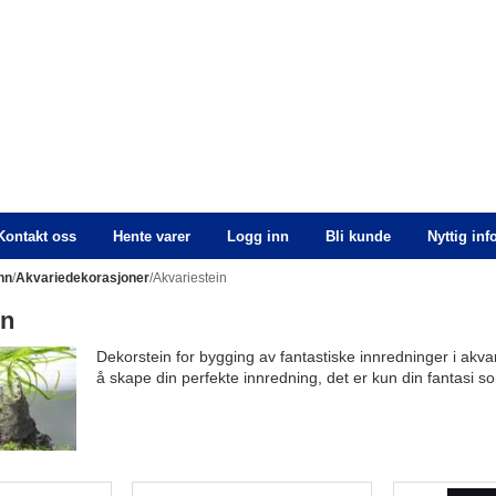
Kontakt oss
Hente varer
Logg inn
Bli kunde
Nyttig in
nn
/
Akvariedekorasjoner
/Akvariestein
in
Dekorstein for bygging av fantastiske innredninger i akvari
å skape din perfekte innredning, det er kun din fantasi so