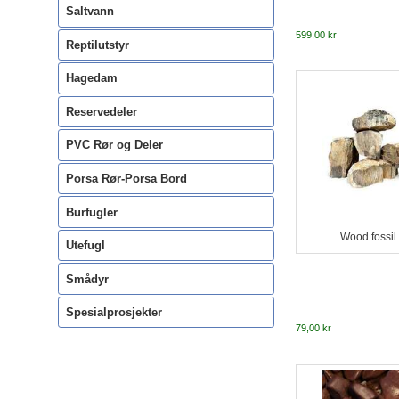
Saltvann
599,00 kr
Reptilutstyr
Hagedam
Reservedeler
PVC Rør og Deler
Porsa Rør-Porsa Bord
Burfugler
Wood fossil 
Utefugl
Smådyr
Spesialprosjekter
79,00 kr