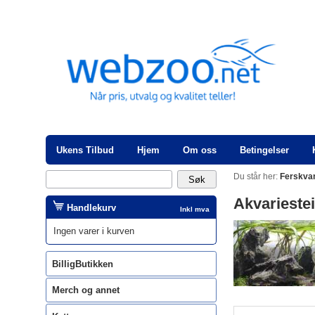
Ukens Tilbud
Hjem
Om oss
Betingelser
Du står her:
Ferskva
Akvarieste
Handlekurv
Inkl mva
Ingen varer i kurven
BilligButikken
Merch og annet