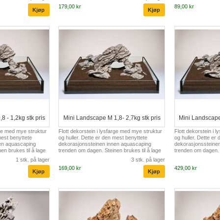
179,00 kr
89,00 kr
8 - 1,2kg stk pris
Mini Landscape M 1,8- 2,7kg stk pris
Mini Landscape 
rge med mye struktur
Flott dekorstein i lysfarge med mye struktur
Flott dekorstein i 
mest benyttete
og huller. Dette er den mest benyttete
og huller. Dette er
en aquascaping
dekorasjonssteinen innen aquascaping
dekorasjonssteine
en brukes til å lage
trenden om dagen. Steinen brukes til å lage
trenden om dagen. S
nnende innredninger i
fjellformasjoner og spennende innredninger i
fjellformasjoner og
1 stk. på lager
3 stk. på lager
anter.
fin kontrast til grønne planter.
fin kontrast til grøn
169,00 kr
429,00 kr