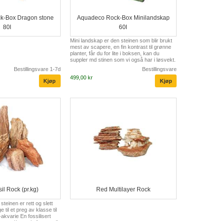
k-Box Dragon stone
Aquadeco Rock-Box Minilandskap
80l
60l
Mini landskap er den steinen som blir brukt
mest av scapere, en fin kontrast til grønne
planter, får du for lite i boksen, kan du
suppler md stinen som vi også har i løsvekt.
Bestillingsvare 1-7d
Bestillingsvare
499,00 kr
il Rock (pr.kg)
Red Multilayer Rock
teinen er rett og slett
e til et preg av klasse til
kvarie En fossilisert