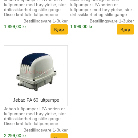
luftpumper med høy ytelse, stor
luftpumper i PA serien er
driftssikkerhet og stille gange.
luftpumper med høy ytelse, stor
Disse kraftfulle luftpumpene
driftssikkerhet og stille gange.
benyttes til dammer,
Disse kraftfulle luftpumpene
Bestillingsvare 1-3uker
Bestillingsvare 1-3uker
akvarieanlegg og store akvarier.
benyttes til dammer,
1 899,00 kr
1 999,00 kr
Høy ytelse 35 liter luft pr.
akvarieanlegg og store akvarier.
min./2100 liter pr. time Stille
Høy ytelse 45 liter luft pr.
gange 32 dBA Strømforbruk
min./2700 liter pr. time Stille
20W Max. mottrykk 2,8mvs
gange 32 dBA Strømforbruk
Leveres med luftfordeler med 8
25W Max. mottrykk 3mvs
uttak Vekt 2,7kg
Leveres med luftfordeler med 8
uttak Vekt 3,2kg
Jebao PA 60 luftpumpe
Jebao luftpumper i PA serien er
luftpumper med høy ytelse, stor
driftssikkerhet og stille gange.
Disse kraftfulle luftpumpene
benyttes til dammer,
Bestillingsvare 1-3uker
akvarieanlegg og store akvarier.
2 299,00 kr