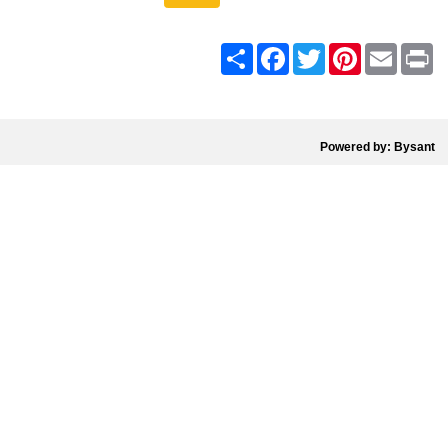
Share
Facebook
Twitter
Pinterest
Email
Pr
Powered by: Bysant