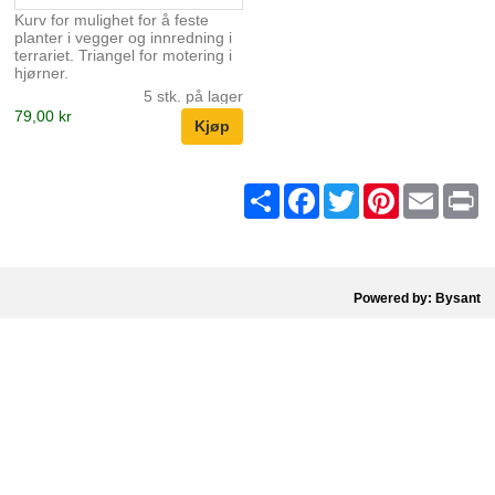
Kurv for mulighet for å feste
planter i vegger og innredning i
terrariet. Triangel for motering i
hjørner.
5 stk. på lager
79,00 kr
Share
Facebook
Twitter
Pinterest
Email
Pr
Powered by: Bysant