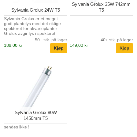
Sylvania Grolux 35W 742mm
Sylvania Grolux 24W T5
T5
Sylvania Grolux er et meget
godt plantelys med det riktige
spekteret for akvarieplanter.
Grolux avgir lys i spekteret
rødlig og blått med en Kelvin på
50+ stk. på lager
40+ stk. på lager
8500. Lengde 549mm.
189,00 kr
149,00 kr
Sylvania Grolux 80W
1450mm T5
sendes ikke !