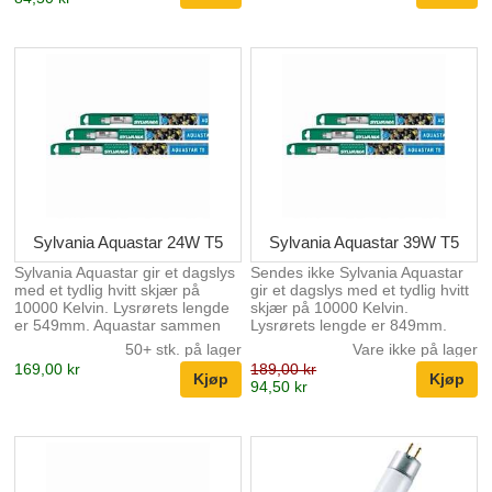
Sylvania Aquastar 24W T5
Sylvania Aquastar 39W T5
Sylvania Aquastar gir et dagslys
Sendes ikke Sylvania Aquastar
med et tydlig hvitt skjær på
gir et dagslys med et tydlig hvitt
10000 Kelvin. Lysrørets lengde
skjær på 10000 Kelvin.
er 549mm. Aquastar sammen
Lysrørets lengde er 849mm.
med Sylvania Grolux gir et
Aquastar sammen med Sylvania
50+ stk. på lager
Vare ikke på lager
meget delikat akvarielys som
Grolux gir et meget delikat
169,00 kr
189,00 kr
tilgodeser plantene med riktig
akvarielys som tilgodeser
94,50 kr
spekter samtidig som fiskenes
plantene med riktig spekter
farger fremheves.
samtidig som fiskenes farger
fremheves.