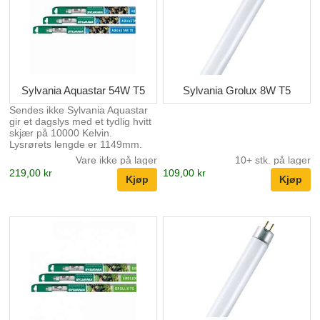
Sylvania Aquastar 54W T5
Sylvania Grolux 8W T5
Sendes ikke Sylvania Aquastar
gir et dagslys med et tydlig hvitt
skjær på 10000 Kelvin.
Lysrørets lengde er 1149mm.
Aquastar sammen med Sylvania
Vare ikke på lager
10+ stk. på lager
Grolux gir et meget delikat
219,00 kr
109,00 kr
akvarielys som tilgodeser
plantene med riktig spekter
samtidig som fiskenes farger
fremheves.