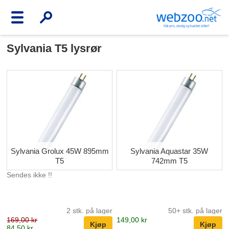
Sylvania T5 lysrør
Sylvania Grolux 45W 895mm
Sylvania Aquastar 35W
T5
742mm T5
Sendes ikke !!
2 stk. på lager
50+ stk. på lager
169,00 kr
149,00 kr
84,50 kr