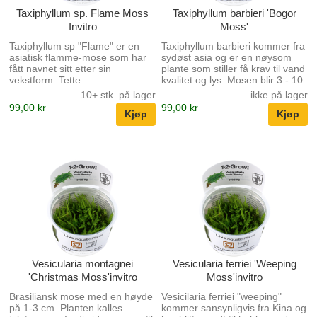
Taxiphyllum sp. Flame Moss
Taxiphyllum barbieri 'Bogor
Invitro
Moss'
Taxiphyllum sp "Flame" er en
Taxiphyllum barbieri kommer fra
asiatisk flamme-mose som har
sydøst asia og er en nøysom
fått navnet sitt etter sin
plante som stiller få krav til vand
vekstform. Tette
kvalitet og lys. Mosen blir 3 - 10
opprettvoksende og lett bølgete
cm høy og vokser villig fast på
10+ stk. på lager
ikke på lager
planteskudd gir inntrykk av en
alle overflater. Den er veldig
99,00 kr
99,00 kr
dypgrønn leierbål på 5-15 cm
velegnet til å dekorere stein og
høyde. Denne meget spesielle
trerøtter eller til å skjule
fasong gjør flamme-mosen
installasjoner i akvariet. Planten
meget egnet til loddrette flater
festes med egnet lim, eller
og meget sjelden spres den seg
fiskesnøre inntil den har vokst
horisontalt. Et flott resultat kan
fast til underlaget. Hvis veksten
oppnås ved å binde mosen fast
er for kraftig kan den stusses
til små stein eller i små klynger
med en saks. I yngel akvarier er
på trerøtter.
planten et fantastisk skjulested
for fiskeungene. ...
Vesicularia montagnei
Vesicularia ferriei 'Weeping
'Christmas Moss'invitro
Moss'invitro
Brasiliansk mose med en høyde
Vesicilaria ferriei "weeping"
på 1-3 cm. Planten kalles
kommer sansynligvis fra Kina og