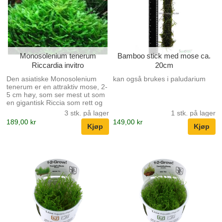
Monosolenium tenerum
Bamboo stick med mose ca.
Riccardia invitro
20cm
Den asiatiske Monosolenium
kan også brukes i paludarium
tenerum er en attraktiv mose, 2-
5 cm høy, som ser mest ut som
en gigantisk Riccia som rett og
slett blir liggende i bunnen, hvor
3 stk. på lager
1 stk. på lager
den danner puter. Det er en
189,00 kr
149,00 kr
sprø plante, og biter brytes lett
av, så det er best å plassere
den i akvariet festet til steiner
med fiskesnøre eller i små
klumper blant andre planter som
Eleocharis. Når Monosolenium
først har etablert seg, er det
svært lite krevende. Denne
planten er feilaktig kjent som
Pellia.