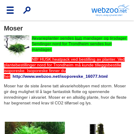
Moser
Akvarieplanter sendes
kun
mandager og tirsdager.
Sendinger nord for Trondheim sendes kun
mandager.
NB! HUSK heatpack ved bestilling av planter. Ved
plantebestillinger nord for Trondheim må kunde tilleggsbestille
isoporeske. Isoporeske finner du
her
:
http://www.webzoo.net/isoporeske_16077.html
Moser har de siste årene tatt akvariehobbyen med storm. Moser
gir deg mulighet til å lage fantastisk flotte og spennende
innredninger i akvariet. Moser er en allsidig plante, hvor de fleste
har begrenset med krav til CO2 tilførsel og lys.