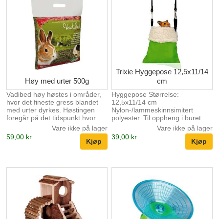
Trixie Hyggepose 12,5x11/14
Høy med urter 500g
cm
Vadibed høy høstes i områder,
Hyggepose Størrelse:
hvor det fineste gress blandet
12,5x11/14 cm
med urter dyrkes. Høstingen
Nylon-/lammeskinnsimitert
foregår på det tidspunkt hvor
polyester. Til oppheng i buret
høyet har sine beste
Vare ikke på lager
Vare ikke på lager
egenskaper i forhold til
59,00 kr
39,00 kr
næringsstoffer. Den
omhyggelige forarbeidning gjør
dette høyet støvfritt. Høy som
daglig suplement er viktg. Det
stimulerer fordøyelsen og gir
også nødvendige arbeide til
tennene. Gi en stor del av dette
soltørkede og aromatiske
gresset hver dag. Det kan
spises uten begrensning.