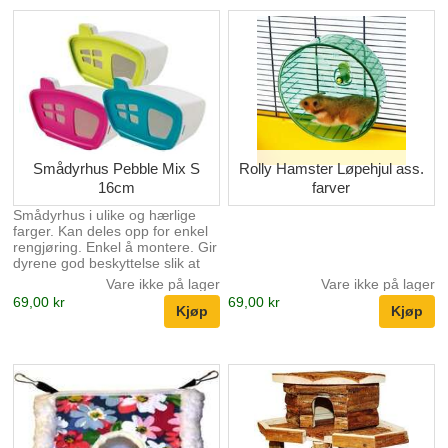
Smådyrhus Pebble Mix S
Rolly Hamster Løpehjul ass.
16cm
farver
Smådyrhus i ulike og hærlige
farger. Kan deles opp for enkel
rengjøring. Enkel å montere. Gir
dyrene god beskyttelse slik at
de kan føle seg rolige og trygge.
Vare ikke på lager
Vare ikke på lager
ass.
69,00 kr
69,00 kr