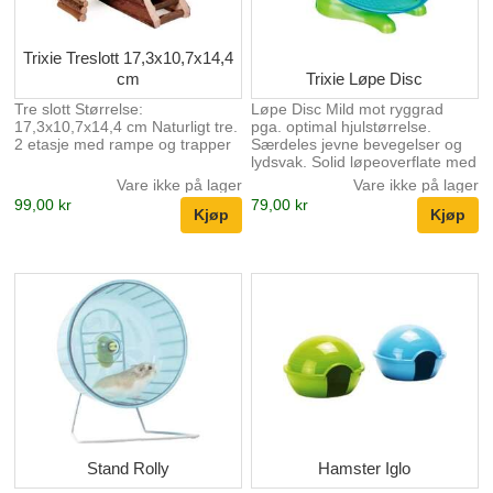
Inneholder naturlige fibrer, som
mange gnagere trenger...
Trixie Treslott 17,3x10,7x14,4
cm
Trixie Løpe Disc
Tre slott Størrelse:
Løpe Disc Mild mot ryggrad
17,3x10,7x14,4 cm Naturligt tre.
pga. optimal hjulstørrelse.
2 etasje med rampe og trapper
Særdeles jevne bevegelser og
lydsvak. Solid løpeoverflate med
tverrgående forsterkninger for
Vare ikke på lager
Vare ikke på lager
bedre grep. Robust bunn.
99,00 kr
79,00 kr
Diameter 17cm.
Stand Rolly
Hamster Iglo