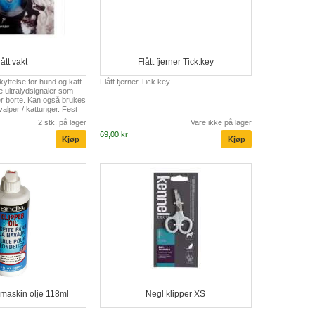
lått vakt
Flått fjerner Tick.key
kyttelse for hund og katt.
Flått fjerner Tick.key
e ultralydsignaler som
per borte. Kan også brukes
valper / kattunger. Fest
åndet med senderen mot
2 stk. på lager
Vare ikke på lager
69,00 kr
emaskin olje 118ml
Negl klipper XS