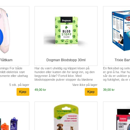
Flåttkam
Dogman Blodstopp 30ml
Trixie Ba
Flamingo For både
Har du vært uheldig og klippet kloen på
En fleksibel og se
ildt elektrisk støt
hunden eller katten din for langt inn, og den
er grei å ha. Har hu
ke smerte eller ubehag
begynner å blø? Fortvil ikke. Med
sår du er usikker på
blodstoppende pulver stopper du blødene
og fuktighet, da er
klør raskt og enkelt. Legg en knivspiss med
bandasjen grei å ha
5 stk. på lager
Vare ikke på lager
pulver direkte på såret og trykk lett. Kan
komfortabel å ha p
49,00 kr
39,00 kr
brukes til både hund, katt og små dyr.
stedet du vil besk
på enden. Benytte
potebeskytter.