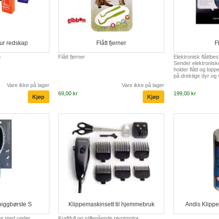
sur redskap
Flått fjerner
F
p
Flått fjerner
Elektronisk flåttbes
Sender elektronisk
holder flått og lop
på drektige dyr og 
anhenget til halsb
Vare ikke på lager
Vare ikke på lager
dyrets pels.
69,00 kr
199,00 kr
piggbørste S
Klippemaskinsett til hjemmebruk
Andis Klipp
ste med under
Kraftfull og stillegående pivotmotor.