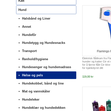
Katt
Hund
Halsbånd og Liner
Annet
Hundefôr
Hundetygg og Hundesnacks
Transport
Flamingo 
Elektrisk flåttkam fra 
Renhold/hygiene
hunder og katter Gir et m
for å fjerne flått Gir ik
Hundesenger og hundemadrass
for kjæledyret ditt
Helse og pels
119,00 kr
Hundekobbel, bånd og line
Mat og vannskåler
Hundeleker
Hundeklær og hundedekken