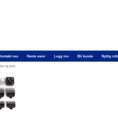
Kontakt oss
Hente varer
Logg inn
Bli kunde
Nyttig in
lse og pels