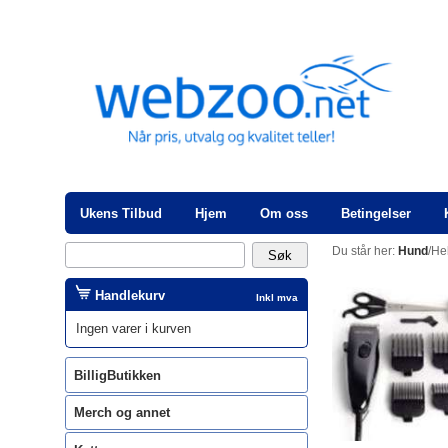
Ukens Tilbud
Hjem
Om oss
Betingelser
Du står her:
Hund
/He
Handlekurv
Inkl mva
Ingen varer i kurven
BilligButikken
Merch og annet