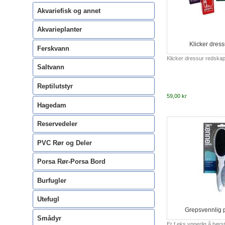
Akvariefisk og annet
Akvarieplanter
Klicker dres
Ferskvann
Klicker dressur redska
Saltvann
Reptilutstyr
59,00 kr
Hagedam
Reservedeler
PVC Rør og Deler
Porsa Rør-Porsa Bord
Burfugler
Utefugl
Grepsvennlig 
Smådyr
Er f.eks ypperlig å bør