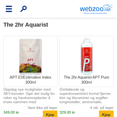
The 2hr Aquarist
APT EI/Estimative Index
The 2hr Aquarist APT Pure
300ml
300ml
Oppdag nye muligheter med
Omfattende og
SKY-booster. Gjør det mulig for
superkonsentrert formel fjerner
reker og hardvannsplanter å
klor og kloraminer og avgifter
trives sammen med
tungmetaller, ammoniakk,
bløtvannsplanter. Fyll på alle
nitritter og nitrater. Inneholder
Vare ikke på lager
4 stk. på lager
vitale mineraler i RO/RODI-vann
beroligende Aloe Vera-ekstrakt.
349,00 kr
329,00 kr
uten negativ endring av NPK,
Dose 1ml per 60L Doser opptil