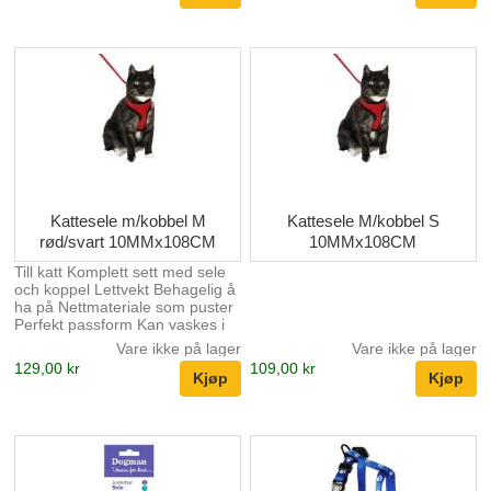
Kattesele m/kobbel M
Kattesele M/kobbel S
rød/svart 10MMx108CM
10MMx108CM
Till katt Komplett sett med sele
och koppel Lettvekt Behagelig å
ha på Nettmateriale som puster
Perfekt passform Kan vaskes i
30º Kopplets lengde: 108 cm S:
Vare ikke på lager
Vare ikke på lager
32-41 cm x 28 cm x 1 cm M: 36-
129,00 kr
109,00 kr
48 cm x 32 cm x 1 cm L: 43-55
cm x 37 cm x 1,5 cm