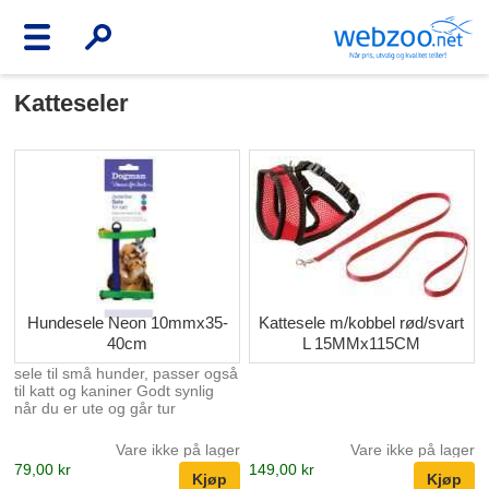
Katteseler
Hundesele Neon 10mmx35-
Kattesele m/kobbel rød/svart
40cm
L 15MMx115CM
sele til små hunder, passer også
til katt og kaniner Godt synlig
når du er ute og går tur
Vare ikke på lager
Vare ikke på lager
79,00 kr
149,00 kr