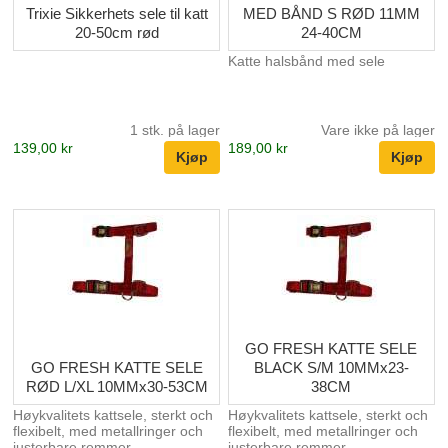
Trixie Sikkerhets sele til katt
MED BÅND S RØD 11MM
20-50cm rød
24-40CM
Katte halsbånd med sele
1 stk. på lager
Vare ikke på lager
139,00 kr
189,00 kr
GO FRESH KATTE SELE
GO FRESH KATTE SELE
BLACK S/M 10MMx23-
RØD L/XL 10MMx30-53CM
38CM
Høykvalitets kattsele, sterkt och
Høykvalitets kattsele, sterkt och
flexibelt, med metallringer och
flexibelt, med metallringer och
justerbare remmer.
justerbare remmer.