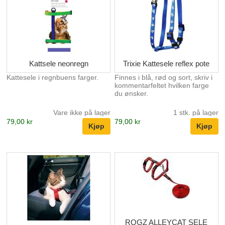
Kattsele neonregn
Trixie Kattesele reflex pote
Kattesele i regnbuens farger.
Finnes i blå, rød og sort, skriv i
kommentarfeltet hvilken farge
du ønsker.
Vare ikke på lager
1 stk. på lager
79,00 kr
79,00 kr
ROGZ ALLEYCAT SELE