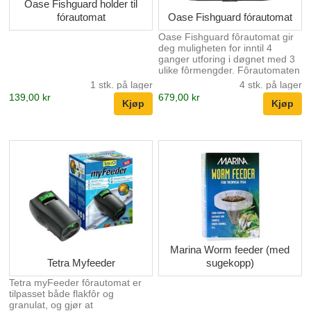
Oase Fishguard holder til
fórautomat
Oase Fishguard fórautomat
Oase Fishguard fôrautomat gir
deg muligheten for inntil 4
ganger utforing i døgnet med 3
ulike fôrmengder. Fôrautomaten
kan plasseres over tilpasset
1 stk. på lager
4 stk. på lager
åpning i akvarielokket, eller den
139,00 kr
679,00 kr
kan festes på akvariets kant
med en brakett som kjøpes
separat. Fôrautomaten drives
av 4 stk. AA batterier, men kan
også drives av et strømadapter.
Batterier medfølger ikke.
Velegnet for både flakfôr og
pellets Meget god beskyttelse
mot fukt Drives av 4 stk. AA
batterier Inntil 4 utfôringe...
Marina Worm feeder (med
Tetra Myfeeder
sugekopp)
Tetra myFeeder fôrautomat er
tilpasset både flakfôr og
granulat, og gjør at