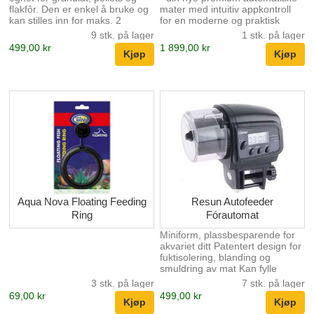
flakfôr. Den er enkel å bruke og
mater med intuitiv appkontroll
kan stilles inn for maks. 2
for en moderne og praktisk
fôringer per dag, og
fôringsløsning! Global kontroll:
9 stk. på lager
1 stk. på lager
fôrdoseringen er justerbar.
Oppretthold full kontroll over
499,00 kr
1 899,00 kr
Feederen leveres med en
fôringen av fisken din, uansett
holder for kar med lokk og en
hvor du er, takket være
holder for åpne kar opptil 15
fjernstyring via MyJuwel-appen.
mm glasstykkelse.
Lite matvarsler: Få umiddelbare
varslinger i appen for å sikre at
fisken din aldri blir sulten.
Fleksible fôringsalternativer:
Planlegg så mange fôringer per
dag du vil, og juster
matmengden i åtte trinn. Den
eksklusive ...
Aqua Nova Floating Feeding
Resun Autofeeder
Ring
Fórautomat
Miniform, plassbesparende for
akvariet ditt Patentert design for
fuktisolering, blanding og
smuldring av mat Kan fylle
beholderen med mat uten å
3 stk. på lager
7 stk. på lager
demontere den automatiske
69,00 kr
499,00 kr
materen Programmerbare
matmengder og fôringstider Ved