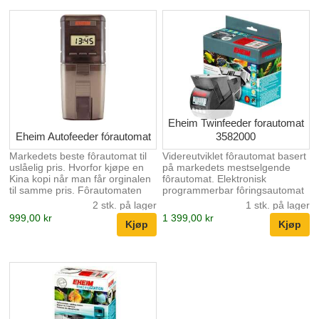
mange funksjoner hvor du kan
programmere opp til 3 utfôringer
pr.dag. Hver utfôring kan
programmeres med 8 ulike
mengder. Smartfeed har et
fôrvolum på 110ml som kan
utvides med ytterligere 110ml
ved hjelp av medfølgende kopp.
Smart feed leveres med ...
Eheim Twinfeeder forautomat
Eheim Autofeeder fórautomat
3582000
Markedets beste fôrautomat til
Videreutviklet fôrautomat basert
uslåelig pris. Hvorfor kjøpe en
på markedets mestselgende
Kina kopi når man får orginalen
fôrautomat. Elektronisk
til samme pris. Fôrautomaten
programmerbar fôringsautomat
kan programmeres til 4 fôringer
med to kammre for enklere og
2 stk. på lager
1 stk. på lager
pr. dag med valget mellom 1
mer regelmessig fôring.
999,00 kr
1 399,00 kr
eller 2 runder pr. gang.
Beregnet for alle typer fôr.
Automaten rommer 80ml og kan
Eheim Twinfeeder autofeeder
benyttes til både flakfôr, pellets
med 2 separate kamre for
eller tabletter. Fôret holdes tørt
forskjellige typer fôr: 2 separate
med en innebygget vifte som
fôrkamre for granulat, sticks,
blåser luft inn i fôrkammeret.
pellets, flak Hvert kammer kan
Fôrautomaten drives av 2 AA-
programmeres individuelt
batterier som følger med. I
Tilfeldig tidsfunksjon for nær
pakken følger det også med
naturlig fôring Begge trommene