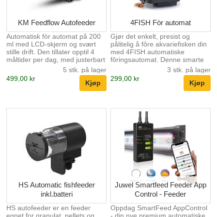
KM Feedflow Autofeeder
4FISH Fòr automat
Automatisk fòr automat på 200
Gjør det enkelt, presist og
ml med LCD-skjerm og svært
pålitelig å fôre akvariefisken din
stille drift. Den tillater opptil 4
med 4FISH automatiske
måltider per dag, med justerbart
fôringsautomat. Denne smarte
porsjonsantall (1-3 doser) og
og kompakte automatiske
5 stk. på lager
3 stk. på lager
presis innstilling av
fôringsautomaten kan brukes til
499,00 kr
299,00 kr
melkemengden. Designet for
alle akvarier og sørger for at
granuler og flak. To måter å
fisken din alltid får riktig mengde
montere på – på kanten av
fôr – uansett om det er
glasset eller på dekselet.
hverdager eller helligdager. Den
Manuell mating uten å endre
automatiske fôringsautomaten
innstillinger. Denne automatiske
kan stilles inn til opptil tre
akvariemateren gir deg full
automatiske fôringer per dag og
kontroll over fiskens ernæring –
er egnet for både flak-, granulat-
presis, praktisk og nesten
og pelletfôr. Den
lydløs. Med en 200 ml beholder
spesialutviklede og svært
kan du glemme å fylle på da...
presise doseringsenheten
sørg...
HS Automatic fishfeeder
Juwel Smartfeed Feeder App
inkl.batteri
Control - Feeder
HS autofeeder er en feeder
Oppdag SmartFeed AppControl
egnet for granulat, pellets og
- din nye premium automatiske