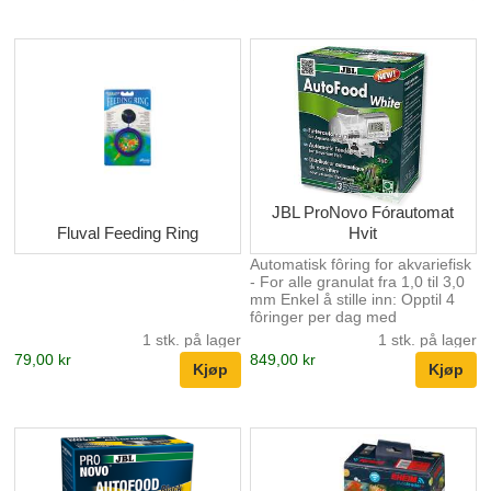
å justere glidebryteren kan du
øke eller redusere mengden
mat som serveres per rotasjon
Fungerer med tørre løse flak
eller pellets Opp til fire ganger
innstilling på en dag Logoen
"Lo" som vises på LCD-
skjermen indikerer at strømmen
er lav. Drevet av 2*AA-...
JBL ProNovo Fórautomat
Fluval Feeding Ring
Hvit
Automatisk fôring for akvariefisk
- For alle granulat fra 1,0 til 3,0
mm Enkel å stille inn: Opptil 4
fôringer per dag med
individuelle fôrmengder.
1 stk. på lager
1 stk. på lager
Rommer opptil 125 ml og kan
79,00 kr
849,00 kr
utvides til 375 ml ved å skru en
250 ml fôrbøtte direkte på
materen. På/av-knapp for
manuell betjening, enkel
justering av fôringstider og
mengde Lufttilkobling for å
holde fôret tørt,