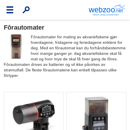
Fôrautomater
Fôrautomater for mating av akvariefiskene gjør
hverdagene, fridagene og feriedagene enklere for
deg. Med en fôrautomat kan du forhåndsbestemme
hvor mange ganger pr. dag akvariefiskene skal få
mat og hvor mye de skal få hver gang de fôres.
Fôrautomaten drives av batterier og vil ikke påvirkes av
strømutfall. De fleste fôrautomatene kan enkelt tilpasses ulike
fôrtyper.