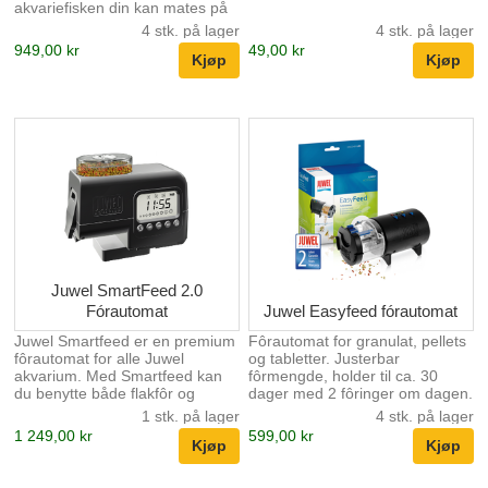
akvariefisken din kan mates på
en tilpasset og målrettet måte.
4 stk. på lager
4 stk. på lager
Det digitale displayet kan brukes
949,00 kr
49,00 kr
til å programmere opptil tre
matetider og ett eller to
intervaller. Den riktige mengden
mat kan enkelt settes eksternt.
Hvis du noen gang vil gi en
ekstra fômengde, trykker du
bare på knappen for å
umiddelbart gi ut nøyaktig den
angitte mengden mat.
MyFeeders spesialutviklede,
unike matrom beskytter maten
mot lys, luft og fu...
Juwel SmartFeed 2.0
Fórautomat
Juwel Easyfeed fórautomat
Juwel Smartfeed er en premium
Fôrautomat for granulat, pellets
fôrautomat for alle Juwel
og tabletter. Justerbar
akvarium. Med Smartfeed kan
fôrmengde, holder til ca. 30
du benytte både flakfôr og
dager med 2 fôringer om dagen.
granulat ved å bytte ut
Automaten drives av 2 stk. AA-
1 stk. på lager
4 stk. på lager
mateskruen. Ved å benytte rett
batterier.
1 249,00 kr
599,00 kr
monteringsbrakett kan
fôrautomaten tilpasses etthvert
Juwel akvarium. Smartfeed har