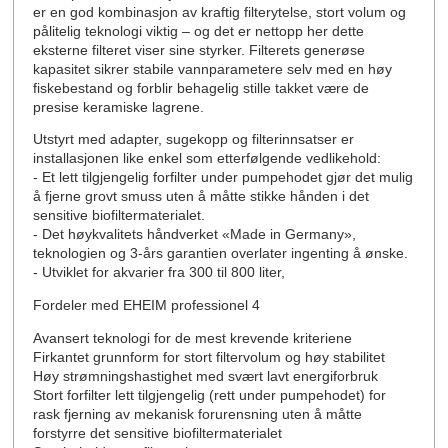
er en god kombinasjon av kraftig filterytelse, stort volum og
pålitelig teknologi viktig – og det er nettopp her dette
eksterne filteret viser sine styrker. Filterets generøse
kapasitet sikrer stabile vannparametere selv med en høy
fiskebestand og forblir behagelig stille takket være de
presise keramiske lagrene.
Utstyrt med adapter, sugekopp og filterinnsatser er
installasjonen like enkel som etterfølgende vedlikehold:
- Et lett tilgjengelig forfilter under pumpehodet gjør det mulig
å fjerne grovt smuss uten å måtte stikke hånden i det
sensitive biofiltermaterialet.
- Det høykvalitets håndverket «Made in Germany»,
teknologien og 3-års garantien overlater ingenting å ønske.
- Utviklet for akvarier fra 300 til 800 liter,
Fordeler med EHEIM professionel 4
Avansert teknologi for de mest krevende kriteriene
Firkantet grunnform for stort filtervolum og høy stabilitet
Høy strømningshastighet med svært lavt energiforbruk
Stort forfilter lett tilgjengelig (rett under pumpehodet) for
rask fjerning av mekanisk forurensning uten å måtte
forstyrre det sensitive biofiltermaterialet