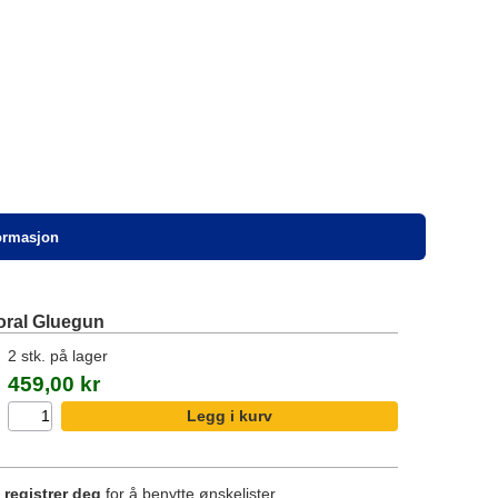
formasjon
ral Gluegun
2 stk. på lager
459,00 kr
r
registrer deg
for å benytte ønskelister.