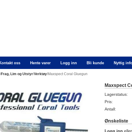
Kontakt oss
Hente varer
Logg inn
Bli kunde
Nyttig in
n
/
Frag, Lim og Utstyr
/
Verktøy
/Maxspect Coral Gluegun
Maxspect Co
Lagerstatus:
Pris:
Antall:
Ønskeliste
Logg inn
elle