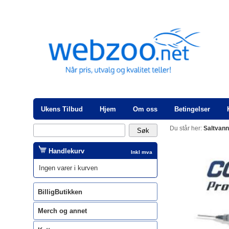
Ukens Tilbud
Hjem
Om oss
Betingelser
Du står her:
Saltvan
Handlekurv
Inkl mva
Ingen varer i kurven
BilligButikken
Merch og annet