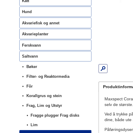
Katt
Hund
Akvariefisk og annet
Akvarieplanter
Ferskvann
Saltvann
Bøker
Filter- og Reaktormedia
Fôr
Produktinform
Korallgrus og stein
Maxspect Coral
selv de største
Frag, Lim og Utstyr
Ved å trykke p
Fragge plugger Frag disks
dine, både ute
Lim
Påføringsdysen 