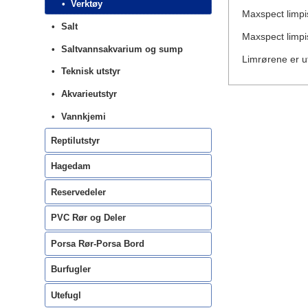
Verktøy
Maxspect limpi
Salt
Maxspect limpist
Saltvannsakvarium og sump
Limrørene er ut
Teknisk utstyr
Akvarieutstyr
Vannkjemi
Reptilutstyr
Hagedam
Reservedeler
PVC Rør og Deler
Porsa Rør-Porsa Bord
Burfugler
Utefugl