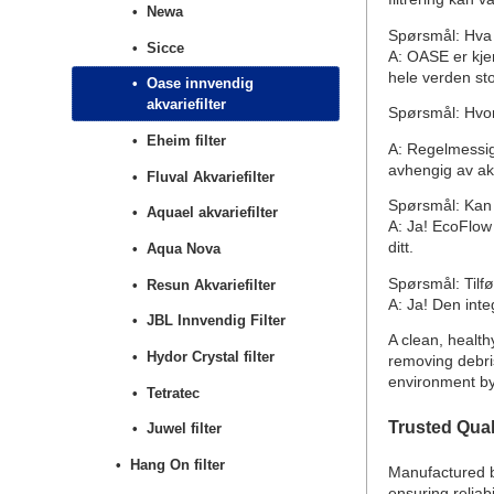
Newa
Spørsmål: Hva 
Sicce
A: OASE er kjen
hele verden sto
Oase innvendig
akvariefilter
Spørsmål: Hvor 
Eheim filter
A: Regelmessig 
avhengig av ak
Fluval Akvariefilter
Spørsmål: Kan 
Aquael akvariefilter
A: Ja! EcoFlow 
ditt.
Aqua Nova
Spørsmål: Tilfø
Resun Akvariefilter
A: Ja! Den inte
JBL Innvendig Filter
A clean, health
Hydor Crystal filter
removing debris
environment by
Tetratec
Trusted Qua
Juwel filter
Hang On filter
Manufactured b
ensuring reliab