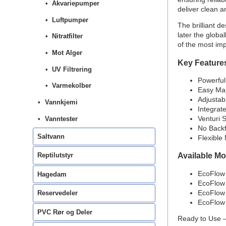
Akvariepumper
deliver clean a
Luftpumper
The brilliant d
later the glob
Nitratfilter
of the most imp
Mot Alger
Key Feature
UV Filtrering
Powerful 
Varmekolber
Easy Mai
Adjustab
Vannkjemi
Integrat
Vanntester
Venturi 
No Backfl
Saltvann
Flexible
Available Mo
Reptilutstyr
EcoFlow 
Hagedam
EcoFlow 
EcoFlow 
Reservedeler
EcoFlow 
PVC Rør og Deler
Ready to Use –