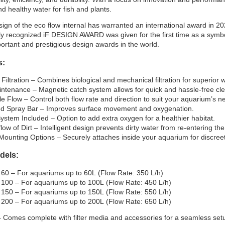
nd healthy water for fish and plants.
esign of the eco flow internal has warranted an international award in 
ally recognized iF DESIGN AWARD was given for the first time as a symb
ortant and prestigious design awards in the world.
s:
Filtration – Combines biological and mechanical filtration for superior wa
ntenance – Magnetic catch system allows for quick and hassle-free cl
le Flow – Control both flow rate and direction to suit your aquarium’s n
ed Spray Bar – Improves surface movement and oxygenation.
System Included – Option to add extra oxygen for a healthier habitat.
ow of Dirt – Intelligent design prevents dirty water from re-entering the
 Mounting Options – Securely attaches inside your aquarium for discreet
dels:
60 – For aquariums up to 60L (Flow Rate: 350 L/h)
100 – For aquariums up to 100L (Flow Rate: 450 L/h)
150 – For aquariums up to 150L (Flow Rate: 550 L/h)
200 – For aquariums up to 200L (Flow Rate: 650 L/h)
 Comes complete with filter media and accessories for a seamless set