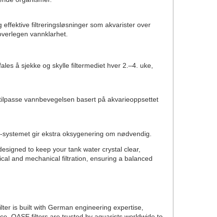
g effektive filtreringsløsninger som akvarister over
 overlegen vannklarhet.
fales å sjekke og skylle filtermediet hver 2.–4. uke,
an tilpasse vannbevegelsen basert på akvarieoppsettet
uri-systemet gir ekstra oksygenering om nødvendig.
s designed to keep your tank water crystal clear,
ical and mechanical filtration, ensuring a balanced
ter is built with German engineering expertise,
ance, OASE filters are trusted by aquarists worldwide to