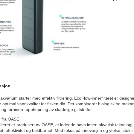
asjon
akvarium starter med effektiv filtrering. EcoFlow-innerfilteret er designet
 optimal vannkvalitet for fisken din. Det kombinerer biologisk og mekani
l og forhindre opphopning av skadelige giftstoffer.
et fra OASE
ilteret er produsert av OASE, et ledende navn innen akvatisk teknologi
ghet, effektivitet og holdbarhet. Med fokus på innovasjon og ytelse, stole