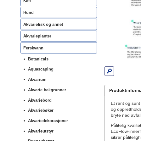
Katt
Hund
Akvariefisk og annet
Akvarieplanter
Ferskvann
Botanicals
Aquascaping
Akvarium
Akvarie bakgrunner
Produktinform
Akvariebord
Et rent og sunt 
og opprettholde
Akvariebøker
bryte ned avfal
Akvariedekorasjoner
Pålitelig kvalit
Akvarieutstyr
EcoFlow-innerf
sikrer påliteli