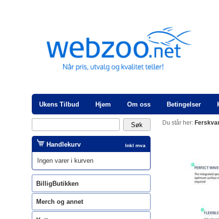
Ukens Tilbud
Hjem
Om oss
Betingelser
Du står her:
Ferskva
Handlekurv
Inkl mva
Ingen varer i kurven
BilligButikken
Merch og annet