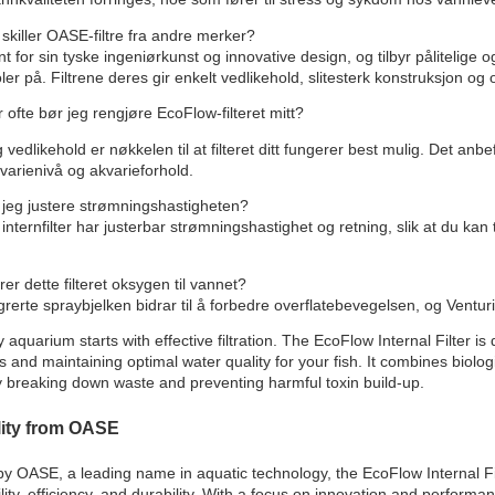
skiller OASE-filtre fra andre merker?
t for sin tyske ingeniørkunst og innovative design, og tilbyr pålitelige o
ler på. Filtrene deres gir enkelt vedlikehold, slitesterk konstruksjon og
ofte bør jeg rengjøre EcoFlow-filteret mitt?
vedlikehold er nøkkelen til at filteret ditt fungerer best mulig. Det anbe
varienivå og akvarieforhold.
jeg justere strømningshastigheten?
internfilter har justerbar strømningshastighet og retning, slik at du k
rer dette filteret oksygen til vannet?
grerte spraybjelken bidrar til å forbedre overflatebevegelsen, og Vent
y aquarium starts with effective filtration. The EcoFlow Internal Filter i
 and maintaining optimal water quality for your fish. It combines biolog
 breaking down waste and preventing harmful toxin build-up.
lity from OASE
y OASE, a leading name in aquatic technology, the EcoFlow Internal Fil
ility, efficiency, and durability. With a focus on innovation and perform