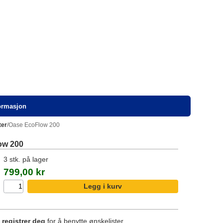
formasjon
ter
/Oase EcoFlow 200
ow 200
3 stk. på lager
799,00 kr
r
registrer deg
for å benytte ønskelister.