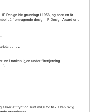
5. iF Design ble grunnlagt i 1953, og bare ett år
ymbol på fremragende design. iF Design Award er en
t.
ariets behov.
inn i tanken igjen under filterfjerning.
ift.
g sikrer et trygt og sunt miljø for fisk. Uten riktig
vende organismer.