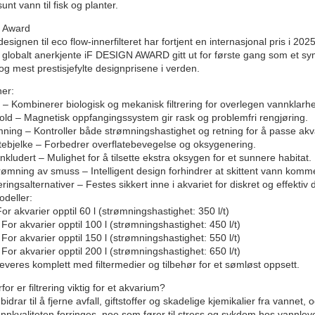
unt vann til fisk og planter.
n Award
esignen til eco flow-innerfilteret har fortjent en internasjonal pris i 202
 globalt anerkjente iF DESIGN AWARD gitt ut for første gang som et s
 og mest prestisjefylte designprisene i verden.
ner:
ing – Kombinerer biologisk og mekanisk filtrering for overlegen vannklarhe
hold – Magnetisk oppfangingssystem gir rask og problemfri rengjøring.
mning – Kontroller både strømningshastighet og retning for å passe akv
ytebjelke – Forbedrer overflatebevegelse og oksygenering.
nkludert – Mulighet for å tilsette ekstra oksygen for et sunnere habitat.
rømning av smuss – Intelligent design forhindrer at skittent vann kommer 
ingsalternativer – Festes sikkert inne i akvariet for diskret og effektiv dr
odeller:
r akvarier opptil 60 l (strømningshastighet: 350 l/t)
or akvarier opptil 100 l (strømningshastighet: 450 l/t)
or akvarier opptil 150 l (strømningshastighet: 550 l/t)
or akvarier opptil 200 l (strømningshastighet: 650 l/t)
 Leveres komplett med filtermedier og tilbehør for et sømløst oppsett.
or er filtrering viktig for et akvarium?
 bidrar til å fjerne avfall, giftstoffer og skadelige kjemikalier fra vannet, o
vannkvaliteten forringes, noe som fører til stress og sykdom hos vannle