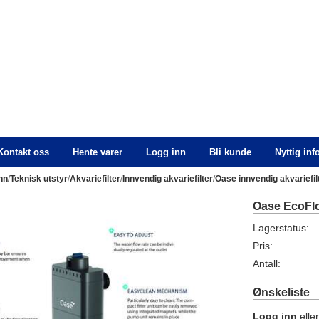
Kontakt oss
Hente varer
Logg inn
Bli kunde
Nyttig in
nn
/
Teknisk utstyr
/
Akvariefilter
/
Innvendig akvariefilter
/
Oase innvendig akvariefil
Oase EcoFl
Lagerstatus:
Pris:
Antall:
Ønskeliste
Logg inn
elle