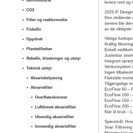
Bunnsubstrat
levere rent og s
CO2
2025 iF Desig
Den strålende d
Filter og reaktormedia
senere ble den
av de viktigste
Fiskefòr
Viktige funksjo
Oppdrett
Kraftig filtrer
Plantetilbehør
Enkelt vedlike
Justerbar strø
Rekefór, tilsetninger og utstyr
Integrert sprø
Venturisystem i
Teknisk utstyr
Ingen tilbakest
Akvariebelysning
Fleksible monter
Tilgjengelige m
Akvariefilter
EcoFlow 60 – Fo
EcoFlow 100 – F
Overflateskimmer
EcoFlow 150 – F
EcoFlow 200 – F
Luftdrevet akvariefilter
Klar til bruk –
Utvendig akvariefilter
Spørsmål: Hvorf
Innvendig akvariefilter
Svar: Filtrering
filtrering kan 