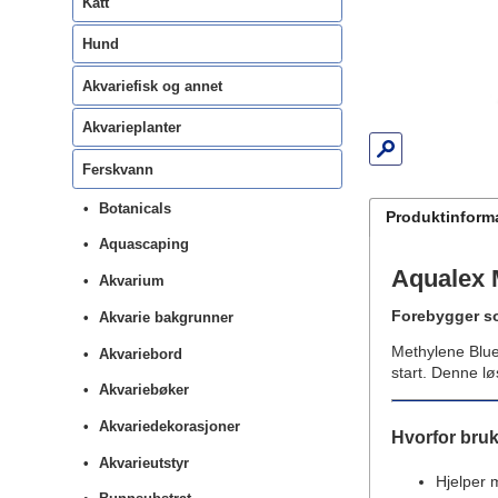
Katt
Hund
Akvariefisk og annet
Akvarieplanter
Ferskvann
Botanicals
Produktinform
Aquascaping
Aqualex 
Akvarium
Forebygger so
Akvarie bakgrunner
Methylene Blue 
Akvariebord
start. Denne l
Akvariebøker
Akvariedekorasjoner
Hvorfor bruk
Akvarieutstyr
Hjelper