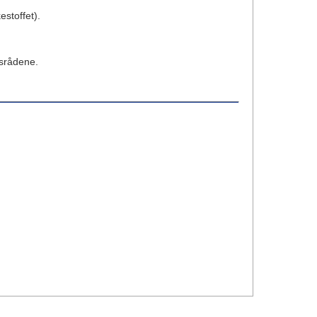
estoffet).
gsrådene.