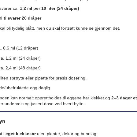
lsvarer ca.
1,2 ml per 10 liter (24 dråper)
l tilsvarer 20 dråper
al bli tydelig blått, men du skal fortsatt kunne se gjennom det.
ca. 0,6 ml (12 dråper)
 ca. 1,2 ml (24 dråper)
 ca. 2,4 ml (48 dråper)
liten sprøyte eller pipette for presis dosering.
de/ubefruktede egg daglig.
ngen kan normalt opprettholdes til eggene har klekket og
2–3 dager et
er underveis og justert dose ved hvert bytte.
syn
t i
eget klekkekar
uten planter, dekor og bunnlag.