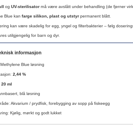
ull
og
UV-sterilisator
må være avslått under behandling (de fjerner virk
ne Blue kan
farge silikon, plast og utstyr
permanent blått.
ring kan være skadelig for egg, yngel og filterbakterier – følg doserin
es utilgjengelig for barn og dyr.
eknisk informasjon
 Methylene Blue løsning
rasjon:
2,44 %
:
20 ml
nnbasert, blå løsning
åde: Akvarium / prydfisk, forebygging av sopp på fiskeegg
ing: Kjølig, mørkt og godt lukket