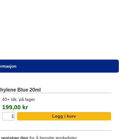
formasjon
hylene Blue 20ml
40+ stk. på lager
199,00 kr
r
registrer deg
for å benytte ønskelister.