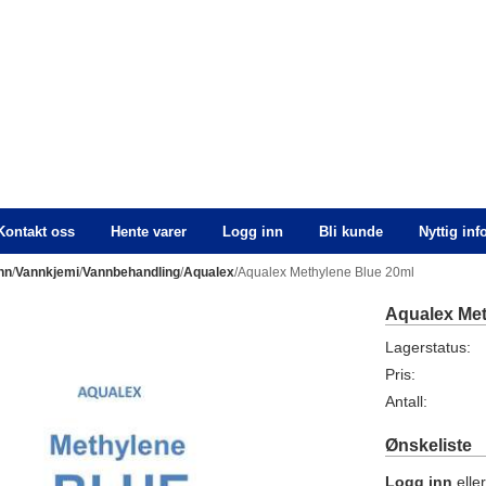
Kontakt oss
Hente varer
Logg inn
Bli kunde
Nyttig in
nn
/
Vannkjemi
/
Vannbehandling
/
Aqualex
/Aqualex Methylene Blue 20ml
Aqualex Met
Lagerstatus:
Pris:
Antall:
Ønskeliste
Logg inn
elle