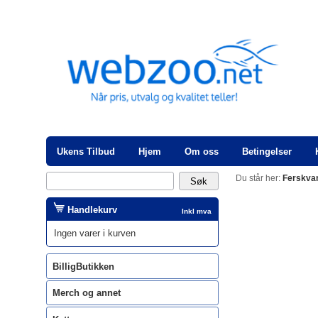
Ukens Tilbud
Hjem
Om oss
Betingelser
Du står her:
Ferskva
Handlekurv
Inkl mva
Ingen varer i kurven
BilligButikken
Merch og annet