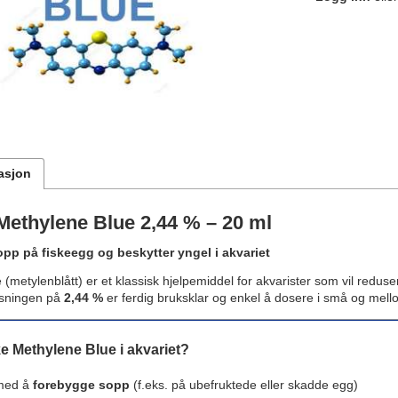
asjon
Methylene Blue 2,44 % – 20 ml
pp på fiskeegg og beskytter yngel i akvariet
(metylenblått) er et klassisk hjelpemiddel for akvarister som vil redu
øsningen på
2,44 %
er ferdig bruksklar og enkel å dosere i små og mell
e Methylene Blue i akvariet?
 med å
forebygge sopp
(f.eks. på ubefruktede eller skadde egg)