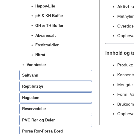
Happy-Life
Aktivt k
pH & KH Buffer
Methyle
GH & TH Buffer
Overdose
Akvariesalt
Oppbevar
Fosfatmidler
Innhold og t
Nitrat
Vanntester
Produkt:
Konsent
Saltvann
Mengde
Reptilutstyr
Form: Va
Hagedam
Bruksomr
Reservedeler
Oppbevar
PVC Rør og Deler
Porsa Rør-Porsa Bord