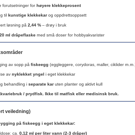
e forutsetninger for
høyere klekkeprosent
g til
kunstige klekkekar
og oppdrettsoppsett
ert løsning på
2,44 %
– drøy i bruk
20 ml dråpeflaske
med små doser for hobbyakvarister
ksområder
ging av sopp på
fiskeegg
(eggleggere, corydoras, maller, ciklider m.m.
lse av
nyklekket yngel
i eget klekkekar
dig behandling i
separate kar
uten planter og aktivt kull
akvariebruk / prydfisk. Ikke til matfisk eller medisinsk bruk.
rt veiledning)
ygging på fiskeegg i eget klekkekar:
ddose: ca.
0,12 ml per liter vann (2-3 dråper)