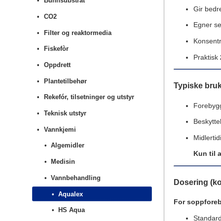
Bunnsubstrat
Gir bedr
CO2
Egner se
Filter og reaktormedia
Konsentr
Fiskefòr
Praktisk
Oppdrett
Plantetilbehør
Typiske bru
Rekefór, tilsetninger og utstyr
Forebyg
Teknisk utstyr
Beskytte
Vannkjemi
Midlerti
Algemidler
Kun til 
Medisin
Vannbehandling
Dosering (ko
Aqualex
For soppforeb
HS Aqua
Standar