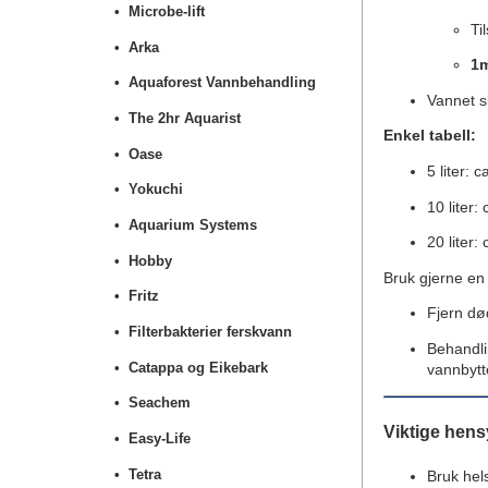
Microbe-lift
Ti
Arka
1m
Aquaforest Vannbehandling
Vannet sk
The 2hr Aquarist
Enkel tabell:
Oase
5 liter: 
Yokuchi
10 liter:
Aquarium Systems
20 liter:
Hobby
Bruk gjerne en 
Fritz
Fjern dø
Filterbakterier ferskvann
Behandli
Catappa og Eikebark
vannbytt
Seachem
Viktige hen
Easy-Life
Tetra
Bruk hels