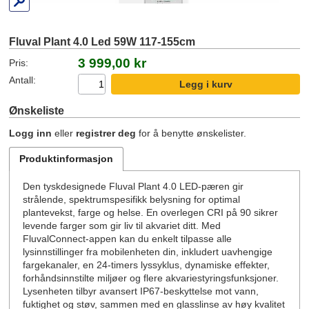
Fluval Plant 4.0 Led 59W 117-155cm
3 999,00 kr
Pris:
Antall:
Ønskeliste
Logg inn
eller
registrer deg
for å benytte ønskelister.
Produktinformasjon
Den tyskdesignede Fluval Plant 4.0 LED-pæren gir
strålende, spektrumspesifikk belysning for optimal
plantevekst, farge og helse. En overlegen CRI på 90 sikrer
levende farger som gir liv til akvariet ditt. Med
FluvalConnect-appen kan du enkelt tilpasse alle
lysinnstillinger fra mobilenheten din, inkludert uavhengige
fargekanaler, en 24-timers lyssyklus, dynamiske effekter,
forhåndsinnstilte miljøer og flere akvariestyringsfunksjoner.
Lysenheten tilbyr avansert IP67-beskyttelse mot vann,
fuktighet og støv, sammen med en glasslinse av høy kvalitet