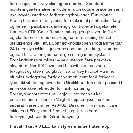
for eksepsjonell lysytelse og holdbarhet. Standard
monteringsalternativer inkluderer uttrekkbare braketter samt
nye høydejusterbare forhøyningsbraketter. Funksjoner
Kraftig fullspektret belysning for maksimal plantevekst, farge
og helse Tilpassbare, uavhengig kontrollerte fargekanaler
Utmerket CRI (Color Render Index) gjengir levende fiske-
og plantetoner for autentisk og naturtro visning Drevet
utelukkende via FluvalConnect-mobilappen Programmerbar
24-timers lyssyklus – juster soloppgang, middag, skumring
og natt for å etterligne naturlige sol- og månesykluser
Forhåndsinnstilte miljøer – velg mellom flere praktiske
akvarieprofiler IP67 avansert beskyttelse mot vann,
fuktighet og støv med glasslinse av høy kvalitet Ramme i
aluminiumslegering fordeler varmen jevnt for å forbedre
lyseffektiviteten og levetiden Uttrekkbare braketter passer til
en rekke akvariebredder for tankmontering
Forhøyningsbraketter muliggjør justerbar vertikal
posisjonering (inkludert) Valgfritt opphengssett selges
separat (varenummer A20482) Designet i Tyskland Hva er
inkludert LED-lys med 2 m ledning Uttrekkbare
forhøyningsbraketter Strømforsyning
Fluval Plant 4.0 LED kan styres manuelt uten app
.