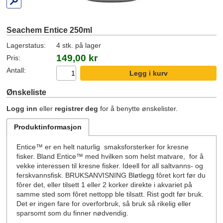
Seachem Entice 250ml
Lagerstatus:
4 stk. på lager
149,00 kr
Pris:
Antall:
Ønskeliste
Logg inn
eller
registrer deg
for å benytte ønskelister.
Produktinformasjon
Entice™ er en helt naturlig smaksforsterker for kresne
fisker. Bland Entice™ med hvilken som helst matvare, for å
vekke interessen til kresne fisker. Ideell for all saltvanns- og
ferskvannsfisk. BRUKSANVISNING Bløtlegg fôret kort før du
fôrer det, eller tilsett 1 eller 2 korker direkte i akvariet på
samme sted som fôret nettopp ble tilsatt. Rist godt før bruk.
Det er ingen fare for overforbruk, så bruk så rikelig eller
sparsomt som du finner nødvendig.